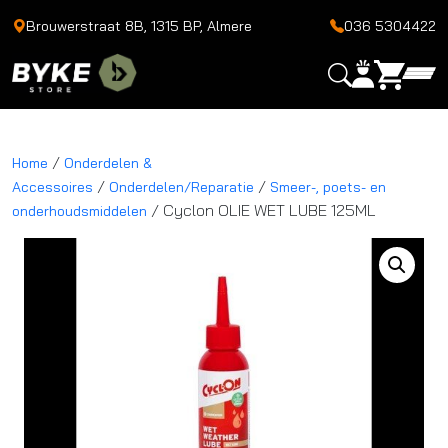
Brouwerstraat 8B, 1315 BP, Almere
036 5304422
/
Home
Onderdelen &
/
/
Accessoires
Onderdelen/Reparatie
Smeer-, poets- en
/ Cyclon OLIE WET LUBE 125ML
onderhoudsmiddelen