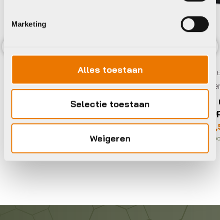
Marketing
Smeer-, poets- en
Previous
Nex
Alles toestaan
Smeer
onderhoudsmiddelen
onder
Muc Off Spray bike protect 500ml
Muc O
€
17,25
Selectie toestaan
compo
Op voorraad in winkel
€
13,
Weigeren
Op voor