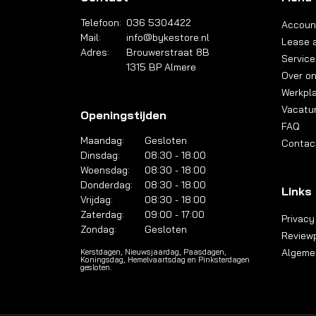
Telefoon:
036 5304422
Accoun
Mail:
info@bykestore.nl
Lease a
Adres:
Brouwerstraat 8B
Service
1315 BP Almere
Over o
Werkpl
Vacatu
Openingstijden
FAQ
Maandag:
Gesloten
Contac
Dinsdag:
08:30 - 18:00
Woensdag:
08:30 - 18:00
Donderdag:
08:30 - 18:00
Links
Vrijdag:
08:30 - 18:00
Zaterdag:
09:00 - 17:00
Privacy
Zondag:
Gesloten
Reviewp
Algeme
Kerstdagen, Nieuwsjaardag, Paasdagen,
Koningsdag, Hemelvaartsdag en Pinksterdagen
gesloten.