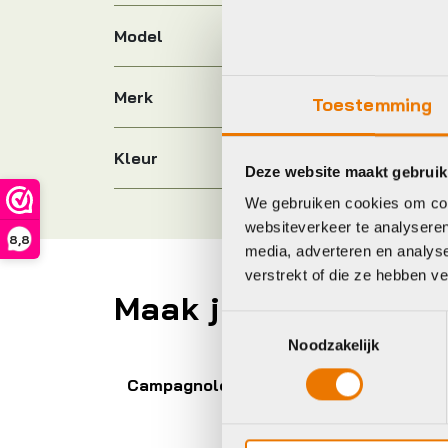
Model
Merk
Toestemming
Kleur
Deze website maakt gebruik
We gebruiken cookies om cont
websiteverkeer te analyseren
8,8
media, adverteren en analys
verstrekt of die ze hebben v
Maak je fiets compl
Toestemmingsselectie
Noodzakelijk
Dt Swiss
Xl