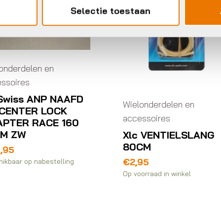
Selectie toestaan
elonderdelen en
Wielonderdelen en
cessoires
accessoires
lc VENTIELSLANG
Naafdl shim
0CM
cassettebody 9sp
tiagra fh-4500
2,95
€
33,49
voorraad in winkel
Op voorraad in winkel