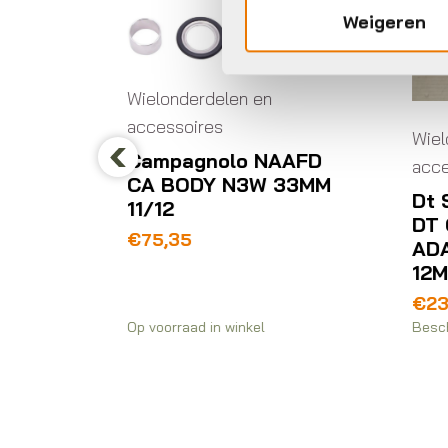
Weigeren
n
Wielonderdelen en
NAAFD
accessoires
 33MM
Previous
Dt Swiss ANP NAAFD
Wi
DT CENTER LOCK
ac
ADAPTER RACE 160
12MM ZW
X
8
€
23,95
€
Beschikbaar op nabestelling
Op 