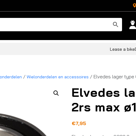
Lease a bike
/
/ Elvedes lager type
londerdelen
Wielonderdelen en accessoires
Elvedes l
2rs max ø
€
7,95