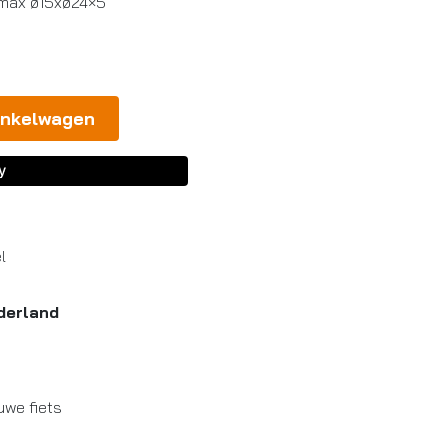
 max ø15xø24×5
inkelwagen
l
derland
uwe fiets