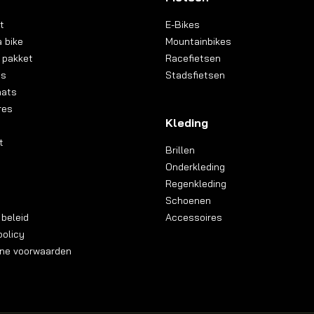
t
E-Bikes
 bike
Mountainbikes
 pakket
Racefietsen
ns
Stadsfietsen
aats
res
Kleding
t
Brillen
Onderkleding
Regenkleding
Schoenen
 beleid
Accessoires
olicy
ne voorwaarden