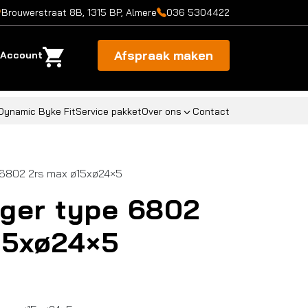
Brouwerstraat 8B, 1315 BP, Almere
036 5304422
Afspraak maken
Account
Dynamic Byke Fit
Service pakket
Over ons
Contact
 6802 2rs max ø15xø24×5
ager type 6802
15xø24×5