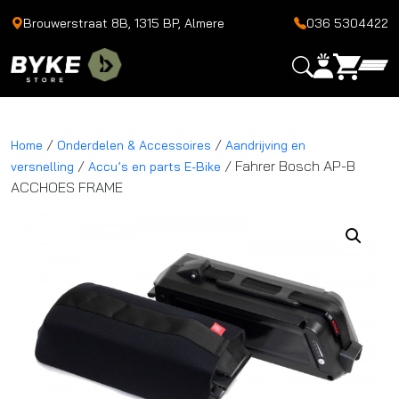
Brouwerstraat 8B, 1315 BP, Almere
036 5304422
/
/
Home
Onderdelen & Accessoires
Aandrijving en
/
/ Fahrer Bosch AP-B
versnelling
Accu’s en parts E-Bike
ACCHOES FRAME