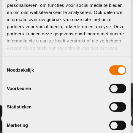
personaliseren, om functies voor social media te bieden
en om ons websiteverkeer te analyseren. Ook delen we
Maak je fiets compleet
informatie over uw gebruik van onze site met onze
partners voor social media, adverteren en analyse. Deze
Bekijk alle accessoires
partners kunnen deze gegevens combineren met andere
informatie die u aan ze heeft verstrekt of die ze hebben
Basil
verzameld op basis van uw gebruik van hun services.
Toestemmingsselectie
Noodzakelijk
Voorkeuren
Statistieken
Marketing
Previous
Nex