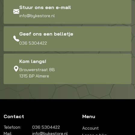
Stuur ons een e-mail
info@bykestore.nl
Geef ons een belletje
036 5304422
Kom langs!
Brouwerstraat 8B
1315 BP Almere
Contact
Menu
Telefoon:
036 5304422
Account
Mail:
info@bykestore.nl