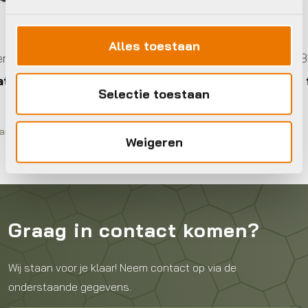
Alles toestaan
Accu’s en parts E-Bike
cu
Basil battery cap frameaccu Bosch
Selectie toestaan
€
10,99
Op voorraad in winkel
Weigeren
Graag in contact komen?
Wij staan voor je klaar! Neem contact op via de
onderstaande gegevens.