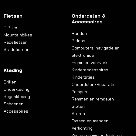
Fietsen
Onderdelen &
Accessoires
E-Bikes
Banden
Mountainbikes
Bidons
Racefietsen
Computers, navigatie en
Stadsfietsen
elektronica
Frame en voorvork
Kleding
Kinderaccessoires
Kinderzitjes
Brillen
Onderdelen/Reparatie
Onderkleding
Pompen
Regenkleding
Remmen en remdelen
Schoenen
Sloten
Accessoires
Sturen
Tassen en manden
Verlichting
Wielen en wielonderdelen