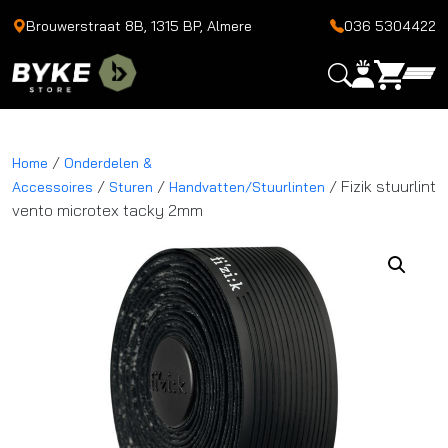
Brouwerstraat 8B, 1315 BP, Almere
036 5304422
/
Home
Onderdelen &
/
/
/ Fizik stuurlint
Accessoires
Sturen
Handvatten/Stuurlinten
vento microtex tacky 2mm