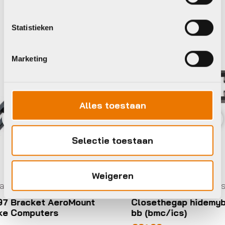
Statistieken
Marketing
Alles toestaan
Previous
Nex
Selectie toestaan
Weigeren
elen
Computers accessoires en onderdelen
C
nt
Closethegap hidemybell raceday
bb (bmc/ics)