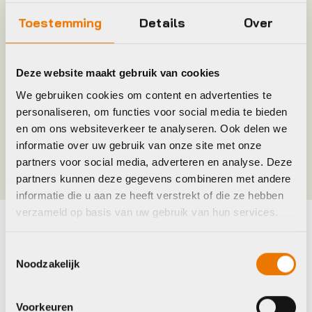
Merk
Giant
Toestemming
Details
Over
Jaar
2022
Deze website maakt gebruik van cookies
We gebruiken cookies om content en advertenties te
Maat
OSO
personaliseren, om functies voor social media te bieden
en om ons websiteverkeer te analyseren. Ook delen we
Kleur
Zwart
informatie over uw gebruik van onze site met onze
partners voor social media, adverteren en analyse. Deze
partners kunnen deze gegevens combineren met andere
informatie die u aan ze heeft verstrekt of die ze hebben
verzameld op basis van uw gebruik van hun services.
Maak je fiets compleet
Toestemmingsselectie
Noodzakelijk
Bekijk alle accessoires
Voorkeuren
Closethegap
C