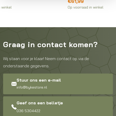
€
61,99
Op voorraad in winkel
B
Graag in contact komen?
Wij staan voor je klaar! Neem contact op via de
onderstaande gegevens.
Stuur ons een e-mail
info@bykestore.nl
Geef ons een belletje
036 5304422