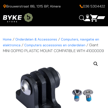
Brouwerstraat 8B, 1315 BP, Almere
036 5304422
/
/
Home
Onderdelen & Accessoires
Computers, navigatie en
/
/ Giant
elektronica
Computers accessoires en onderdelen
MINI GOPRO PLASTIC MOUNT COMPATIBLE WITH 41000009