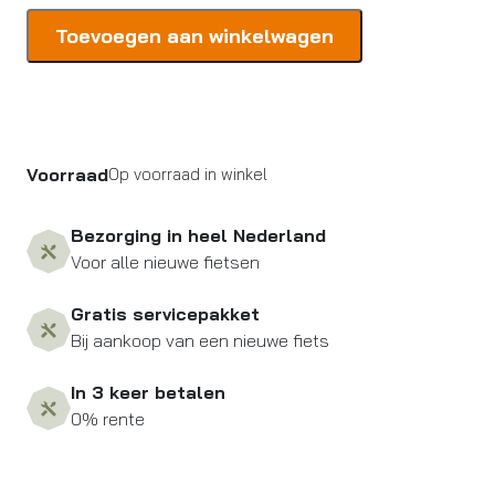
Giant
Toevoegen aan winkelwagen
SLR2
65TUBELESS
DISC
BRAKE
RW
Voorraad
Op voorraad in winkel
aantal
Bezorging in heel Nederland
Voor alle nieuwe fietsen
Gratis servicepakket
Bij aankoop van een nieuwe fiets
In 3 keer betalen
0% rente