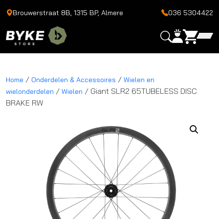
Brouwerstraat 8B, 1315 BP, Almere
036 5304422
/
/
Home
Onderdelen & Accessoires
Wielen en
/
/ Giant SLR2 65TUBELESS DISC
wielonderdelen
Wielen
BRAKE RW