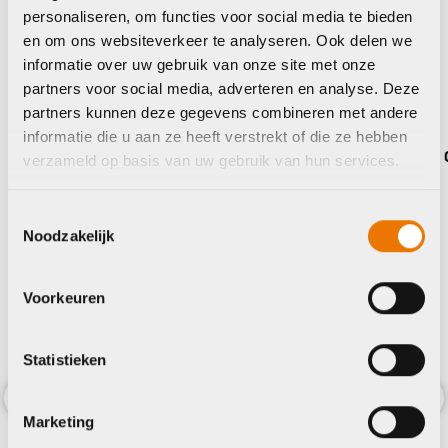
personaliseren, om functies voor social media te bieden
en om ons websiteverkeer te analyseren. Ook delen we
Maak je fiets compleet
informatie over uw gebruik van onze site met onze
partners voor social media, adverteren en analyse. Deze
Bekijk alle accessoires
partners kunnen deze gegevens combineren met andere
informatie die u aan ze heeft verstrekt of die ze hebben
Shimano
Giant
verzameld op basis van uw gebruik van hun services.
Toestemmingsselectie
Noodzakelijk
Voorkeuren
Statistieken
Marketing
Previous
Nex