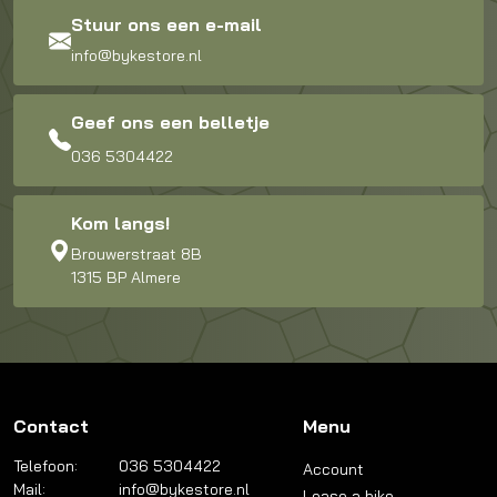
Stuur ons een e-mail
info@bykestore.nl
Geef ons een belletje
036 5304422
Kom langs!
Brouwerstraat 8B
1315 BP Almere
Contact
Menu
Telefoon:
036 5304422
Account
Mail:
info@bykestore.nl
Lease a bike