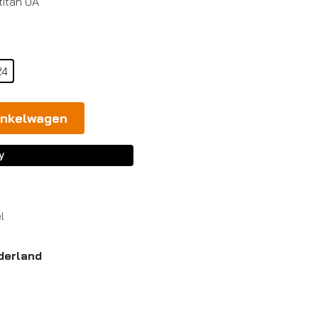
/titan UA
24
inkelwagen
l
derland