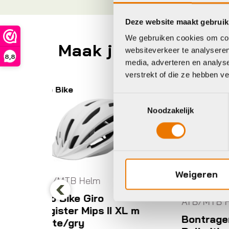
Deze website maakt gebruik
We gebruiken cookies om cont
Maak je fiets compl
websiteverkeer te analyseren
8,8
media, adverteren en analys
verstrekt of die ze hebben v
Bontrager
C
Toestemmingsselectie
Noodzakelijk
Weigeren
A
C
ATB/MTB Helm
Previous
II XL m
H
Bontrager Helmet