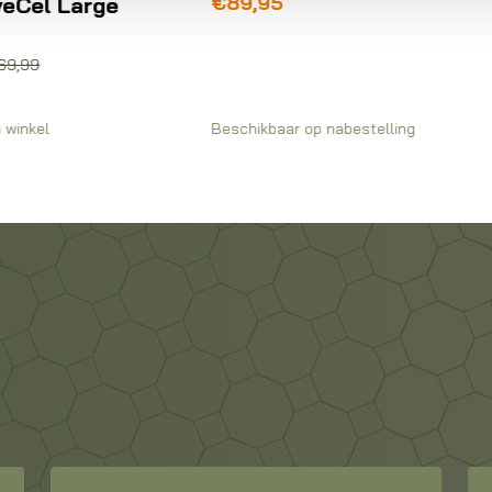
89,95
schikbaar op nabestelling
Op voorraad in winkel