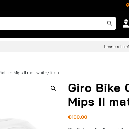
Lease a bike
Fixture Mips II mat white/titan
Giro Bike 
Mips II ma
€
100,00