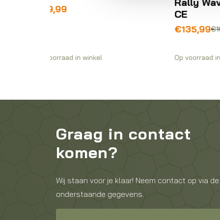
€
Rally WaveCel Large
CE
Oorspronkelijke
Huidige
€
135,99
€
169,99
prijs
prijs
was:
is:
Op voorraad in winkel
Be
€169,99.
€135,99.
Graag in contact
komen?
Wij staan voor je klaar! Neem contact op via de
onderstaande gegevens.