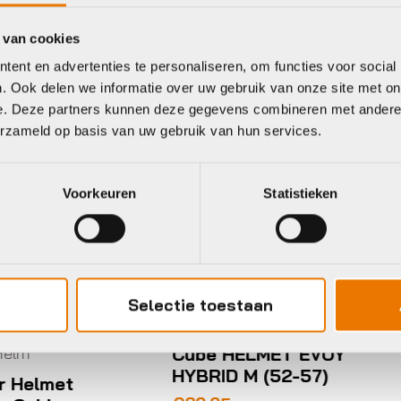
 van cookies
ent en advertenties te personaliseren, om functies voor social
eet
. Ook delen we informatie over uw gebruik van onze site met on
e. Deze partners kunnen deze gegevens combineren met andere i
erzameld op basis van uw gebruik van hun services.
ube
Giro Bike
Voorkeuren
Statistieken
Selectie toestaan
ATB/MTB Helm
TB/MTB Helm
Giro Bike Giro Fixt
ube HELMET EVOY
Mips II W
YBRID M (52-57)
€
100,00