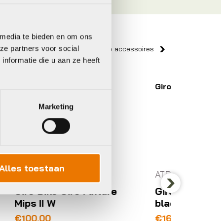
 media te bieden en om ons
ze partners voor social
Bekijk alle accessoires
nformatie die u aan ze heeft
Giro
Giro Bi
Marketing
Alles toestaan
ATB/MTB Helm
ATB/M
ure
Giro Montaro mips II
Giro B
Next
black
II XL
€
169,99
€
79,9