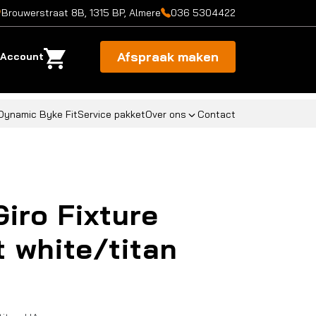
Brouwerstraat 8B, 1315 BP, Almere
036 5304422
Afspraak maken
Account
Dynamic Byke Fit
Service pakket
Over ons
Contact
Giro Fixture
t white/titan