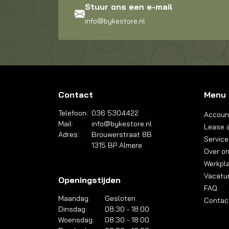
Stuur ons een e-mail
info@bykestore.nl
Contact
Menu
Telefoon:
036 5304422
Accoun
Mail:
info@bykestore.nl
Lease a
Adres:
Brouwerstraat 8B
Service
1315 BP Almere
Over o
Werkpl
Vacatu
Openingstijden
FAQ
Maandag:
Gesloten
Contac
Dinsdag:
08:30 - 18:00
Woensdag:
08:30 - 18:00