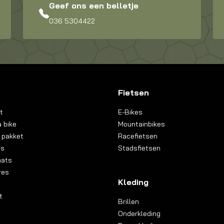
Geef ons een belletje
036 5304422
Fietsen
t
E-Bikes
 bike
Mountainbikes
 pakket
Racefietsen
ns
Stadsfietsen
aats
res
Kleding
t
Brillen
Onderkleding