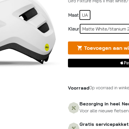
Giro Fixture Mips II mat white
Maat
UA
Kleur
Matte White/titanium 
Toevoegen aan w
Voorraad
Op voorraad in winke
Bezorging in heel Ne
Voor alle nieuwe fietsen
Gratis servicepakket