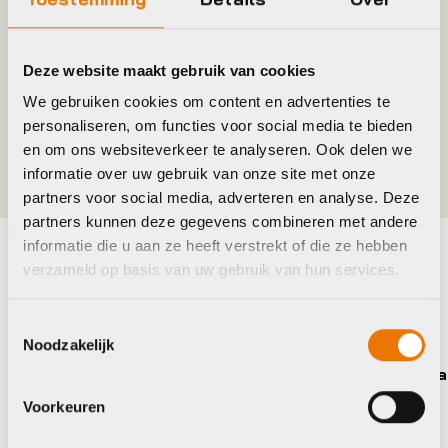
Merk
Kmc
Deze website maakt gebruik van cookies
Jaar
2016
We gebruiken cookies om content en advertenties te
personaliseren, om functies voor social media te bieden
Kleur
Zwart
en om ons websiteverkeer te analyseren. Ook delen we
informatie over uw gebruik van onze site met onze
partners voor social media, adverteren en analyse. Deze
partners kunnen deze gegevens combineren met andere
informatie die u aan ze heeft verstrekt of die ze hebben
verzameld op basis van uw gebruik van hun services.
Maak je fiets compleet
Bekijk alle accessoires
Toestemmingsselectie
Noodzakelijk
Kmc
Shima
Voorkeuren