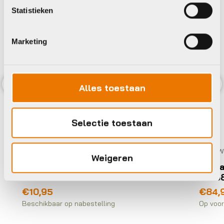
Statistieken
Marketing
Alles toestaan
Previous
Nex
Selectie toestaan
Tandwielen en cassettes
Tandw
Weigeren
Kmc KETTINGWIEL 19T ENVIOLO
Shima
3/32″ ZW
FC-5
€
10,95
€
84,
Beschikbaar op nabestelling
Op voor