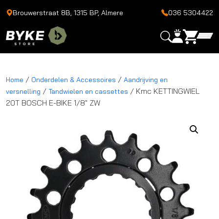
Brouwerstraat 8B, 1315 BP, Almere
036 5304422
/
/
Home
Onderdelen & Accessoires
Aandrijving en
/
/ Kmc KETTINGWIEL
versnelling
Tandwielen en cassettes
20T BOSCH E-BIKE 1/8″ ZW