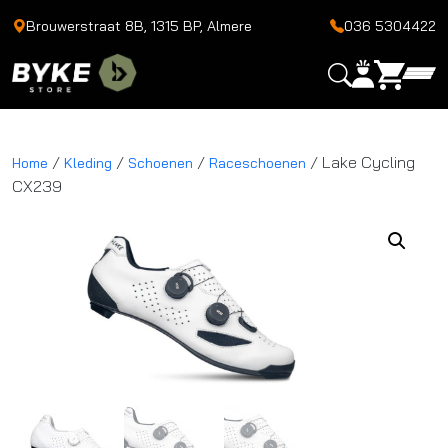
Brouwerstraat 8B, 1315 BP, Almere
036 5304422
/
/
/
/ Lake Cycling
Home
Kleding
Schoenen
Raceschoenen
CX239