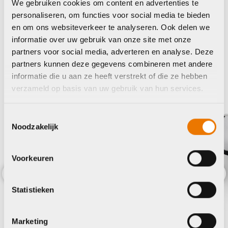
Maak je fiets compleet
We gebruiken cookies om content en advertenties te
personaliseren, om functies voor social media te bieden
Bekijk alle accessoires
en om ons websiteverkeer te analyseren. Ook delen we
informatie over uw gebruik van onze site met onze
Fizik
partners voor social media, adverteren en analyse. Deze
partners kunnen deze gegevens combineren met andere
informatie die u aan ze heeft verstrekt of die ze hebben
verzameld op basis van uw gebruik van hun services.
Toestemmingsselectie
Noodzakelijk
Voorkeuren
enen
Previous
Nex
 Giro Stylus
Statistieken
kelijke
109,99
Marketing
in winkel