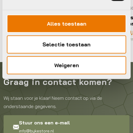
Raceschoenen
Fizik schoenen tem
Alles toestaan
carbon white-white
€
290,00
Op voorraad in winkel
Selectie toestaan
Weigeren
Graag in contact komen?
Wij staan voor je klaar! Neem contact op via de
onderstaande gegevens.
Stuur ons een e-mail
info@bykestore.nl