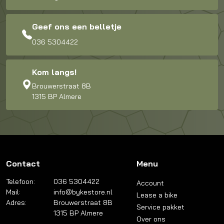
Geef ons een belletje
036 5304422
Kom langs!
Brouwerstraat 8B
1315 BP Almere
Contact
Menu
Telefoon:
036 5304422
Account
Mail:
info@bykestore.nl
Lease a bike
Adres:
Brouwerstraat 8B
Service pakket
1315 BP Almere
Over ons