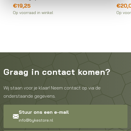
€
19,25
€
20,
Op voorraad in winkel
Op voor
Graag in contact komen?
Wij staan voor je klaar! Neem contact op via de
onderstaande gegevens.
Stuur ons een e-mail
info@bykestore.nl