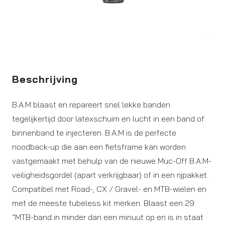
Beschrijving
B.A.M blaast en repareert snel lekke banden
tegelijkertijd door latexschuim en lucht in een band of
binnenband te injecteren. B.A.M is de perfecte
noodback-up die aan een fietsframe kan worden
vastgemaakt met behulp van de nieuwe Muc-Off B.A.M-
veiligheidsgordel (apart verkrijgbaar) of in een rijpakket.
Compatibel met Road-, CX / Gravel- en MTB-wielen en
met de meeste tubeless kit merken. Blaast een 29
”MTB-band in minder dan een minuut op en is in staat