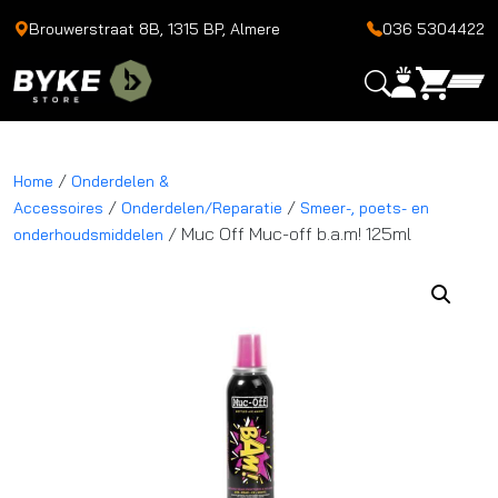
Brouwerstraat 8B, 1315 BP, Almere
036 5304422
/
Home
Onderdelen &
/
/
Accessoires
Onderdelen/Reparatie
Smeer-, poets- en
/ Muc Off Muc-off b.a.m! 125ml
onderhoudsmiddelen