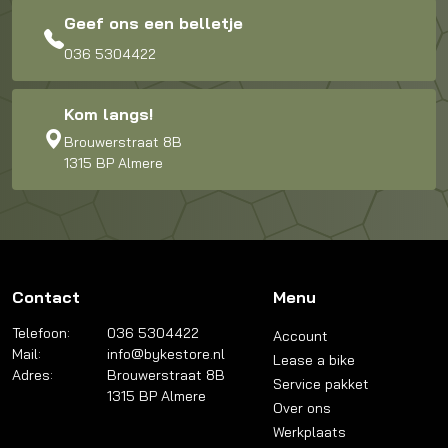
Geef ons een belletje
036 5304422
Kom langs!
Brouwerstraat 8B
1315 BP Almere
Contact
Menu
Telefoon:
036 5304422
Account
Mail:
info@bykestore.nl
Lease a bike
Adres:
Brouwerstraat 8B
Service pakket
1315 BP Almere
Over ons
Werkplaats