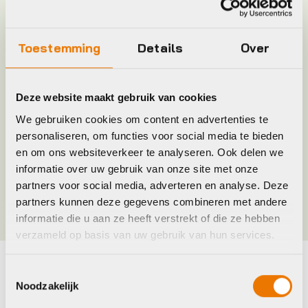
Keyword
GEREEDSCHAP
Toestemming
Details
Over
Leverstatus
Op voorraad bij leverancier
Deze website maakt gebruik van cookies
Model
Muc-off bam!
We gebruiken cookies om content en advertenties te
personaliseren, om functies voor social media te bieden
Merk
Muc Off
en om ons websiteverkeer te analyseren. Ook delen we
informatie over uw gebruik van onze site met onze
Kleur
Zwart
partners voor social media, adverteren en analyse. Deze
partners kunnen deze gegevens combineren met andere
informatie die u aan ze heeft verstrekt of die ze hebben
verzameld op basis van uw gebruik van hun services.
Toestemmingsselectie
Maak je fiets compleet
Noodzakelijk
Bekijk alle accessoires