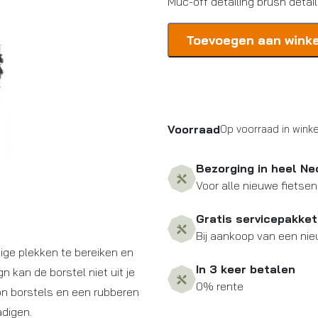
Muc-off detailing brush detail
Muc
Toevoegen aan wink
Off
Muc-
off
detailing
brush
Voorraad
Op voorraad in winke
detail
borstel
aantal
Bezorging in heel Ne
Voor alle nieuwe fietsen
Gratis servicepakket
Bij aankoop van een nie
tige plekken te bereiken en
In 3 keer betalen
 kan de borstel niet uit je
0% rente
n borstels en een rubberen
adigen.