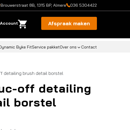
Brouwerstraat 8B, 1315 BP, Almere
036 5304422
Afspraak maken
Account
Dynamic Byke Fit
Service pakket
Over ons
Contact
 detailing brush detail borstel
c-off detailing
il borstel