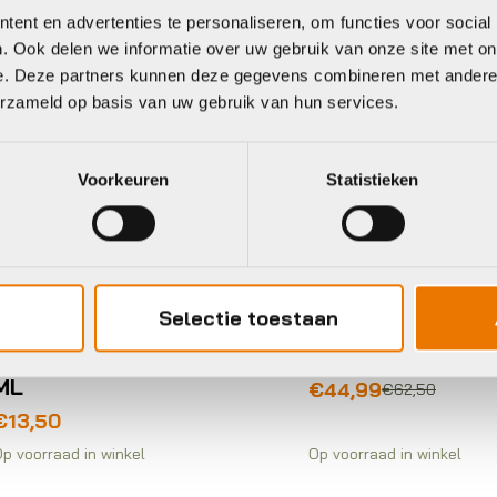
c Off
Muc Off
ent en advertenties te personaliseren, om functies voor social
. Ook delen we informatie over uw gebruik van onze site met on
e. Deze partners kunnen deze gegevens combineren met andere i
erzameld op basis van uw gebruik van hun services.
Voorkeuren
Statistieken
eer-, poets- en
451
derhoudsmiddelen
Muc Off Muc-off 8
Selectie toestaan
1 bicycle cleaning 
uc Off MUC-OFF
reinigingspakk
HAIN CLEANER 400
L
Oorspronkelijke
Huidige
€
44,99
€
62,50
prijs
prijs
13,50
was:
is:
voorraad in winkel
Op voorraad in winkel
€62,50.
€44,99.