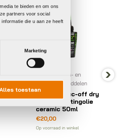
Muc Off
Muc Of
 media te bieden en om ons
ze partners voor social
nformatie die u aan ze heeft
Marketing
Smeer-, poets- en
onderhoudsmiddelen
Next
 in
Alles toestaan
Smeer-,
kit
Muc Off Muc-off dry
onderh
lube c3 kettingolie
ceramic 50ml
Muc O
DRIVE
€
20,00
500M
Op voorraad in winkel
€
25,0