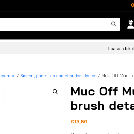
Lease a bike
/
/ Muc Off Muc-off
eparatie
Smeer-, poets- en onderhoudsmiddelen
Muc Off Mu
brush deta
€
13,50