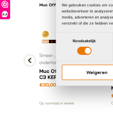
Muc Off
Mu
We gebruiken cookies om cont
websiteverkeer te analyseren
8,8
media, adverteren en analys
verstrekt of die ze hebben v
Toestemmingsselectie
Noodzakelijk
Smeer-, poets- en
n
Sm
onderhoudsmiddelen
len
on
Previous
Muc Off KETTINGOLIE
Weigeren
Y
M
C3 KERAMISCH 120ML
RAY
C
€
30,00
M
€
Op voorraad in winkel
Op 