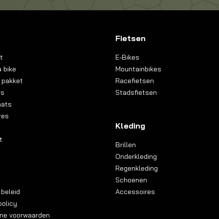
Fietsen
t
E-Bikes
 bike
Mountainbikes
 pakket
Racefietsen
ns
Stadsfietsen
aats
res
Kleding
t
Brillen
Onderkleding
Regenkleding
Schoenen
 beleid
Accessoires
olicy
ne voorwaarden