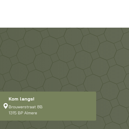
Op voorra
Kom langs!
Brouwerstraat 8B
1315 BP Almere