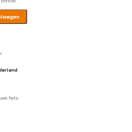
 borstel
elwagen
l
derland
uwe fiets