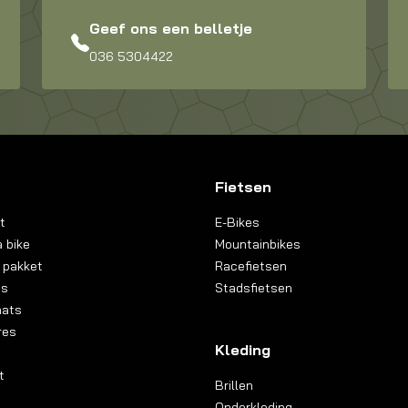
Geef ons een belletje
036 5304422
Fietsen
t
E-Bikes
 bike
Mountainbikes
 pakket
Racefietsen
ns
Stadsfietsen
aats
res
Kleding
t
Brillen
Onderkleding