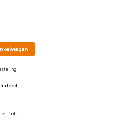
n
inkelwagen
stelling
derland
uwe fiets