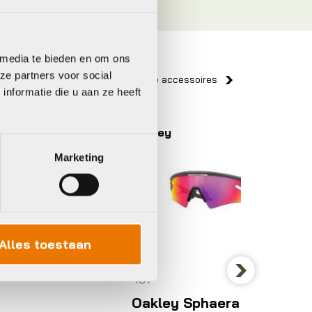
 media te bieden en om ons
ze partners voor social
Bekijk alle accessoires
nformatie die u aan ze heeft
Oakley
Naos
Marketing
Alles toestaan
451
Bril
Next
Oakley Sphaera Slash
Naos Z