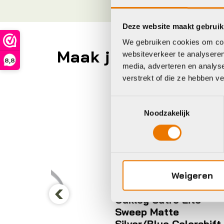
Deze website maakt gebruik
We gebruiken cookies om cont
Maak je fiets compl
websiteverkeer te analyseren
8,8
media, adverteren en analys
verstrekt of die ze hebben v
Oakley
Oa
Toestemmingsselectie
Noodzakelijk
Weigeren
451
Oakley Sutro Lite
Previous
Sweep Matte
Silver/Blue Colorshift