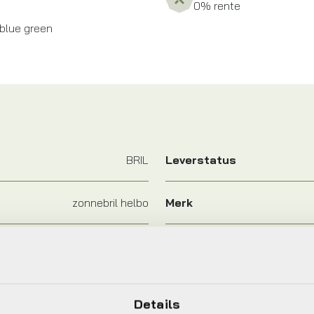
0% rente
 blue green
BRIL
Leverstatus
zonnebril helbo
Merk
uni
Frame Type
Wit
Kleur
Details