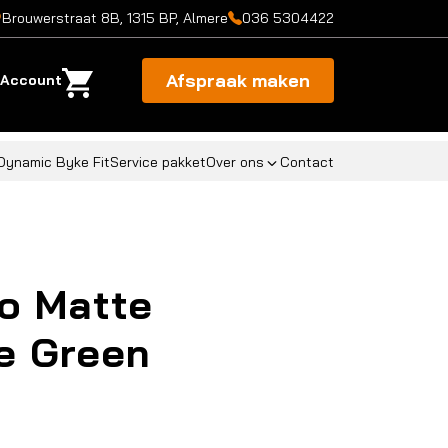
Brouwerstraat 8B, 1315 BP, Almere
036 5304422
Afspraak maken
Account
Dynamic Byke Fit
Service pakket
Over ons
Contact
o Matte
e Green