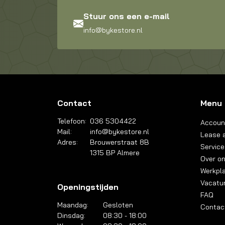
Stuur ons een e-mail
info@bykestore.nl
Contact
Menu
Telefoon:
036 5304422
Accoun
Mail:
info@bykestore.nl
Lease a
Adres:
Brouwerstraat 8B
Service
1315 BP Almere
Over o
Werkpl
Vacatu
Openingstijden
FAQ
Maandag:
Gesloten
Contac
Dinsdag:
08:30 - 18:00