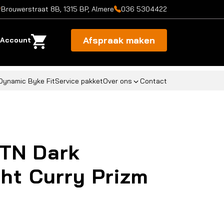
Brouwerstraat 8B, 1315 BP, Almere
036 5304422
Afspraak maken
Account
Dynamic Byke Fit
Service pakket
Over ons
Contact
TN Dark
ht Curry Prizm