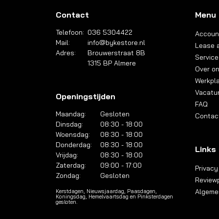
Contact
Menu
Telefoon:
036 5304422
Accoun
Mail:
info@bykestore.nl
Lease a
Adres:
Brouwerstraat 8B
Service
1315 BP Almere
Over o
Werkpl
Vacatu
Openingstijden
FAQ
Maandag:
Gesloten
Contac
Dinsdag:
08:30 - 18:00
Woensdag:
08:30 - 18:00
Donderdag:
08:30 - 18:00
Links
Vrijdag:
08:30 - 18:00
Zaterdag:
09:00 - 17:00
Privacy
Zondag:
Gesloten
Reviewp
Algeme
Kerstdagen, Nieuwsjaardag, Paasdagen,
Koningsdag, Hemelvaartsdag en Pinksterdagen
gesloten.