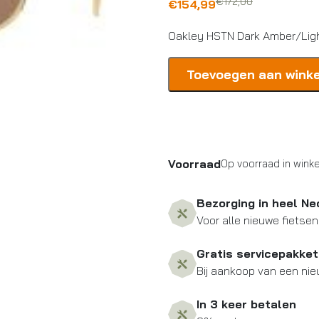
€
172,00
Oorspronkelijke
Huidige
€
154,99
prijs
prijs
Oakley HSTN Dark Amber/Ligh
was:
is:
€172,00.
€154,99.
Oakley
Toevoegen aan wink
HSTN
Dark
Amber/Light
Curry
Prizm
Voorraad
Op voorraad in winke
Tungsten
aantal
Bezorging in heel Ne
Voor alle nieuwe fietsen
Gratis servicepakket
Bij aankoop van een nie
In 3 keer betalen