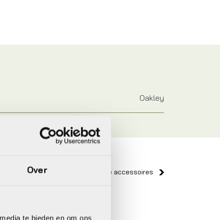
Oakley
Over
Bekijk alle accessoires
Naos
Naos
 media te bieden en om ons