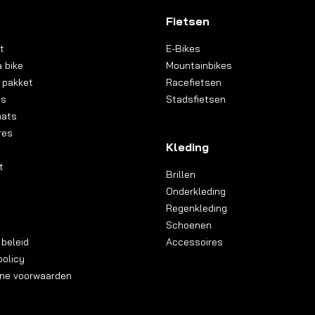
Fietsen
t
E-Bikes
 bike
Mountainbikes
 pakket
Racefietsen
ns
Stadsfietsen
aats
res
Kleding
t
Brillen
Onderkleding
Regenkleding
Schoenen
 beleid
Accessoires
olicy
ne voorwaarden