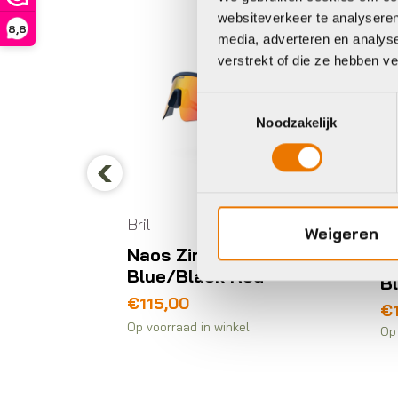
websiteverkeer te analyseren
8,8
media, adverteren en analys
verstrekt of die ze hebben v
Toestemmingsselectie
Noodzakelijk
ite
Previous
Navy
45
Bril
e
Weigeren
O
Naos Ziris Navy
M
Blue/Black Red
B
€
115,00
Oo
Hu
€
pr
pr
Op voorraad in winkel
Op 
wa
is:
€1
€1