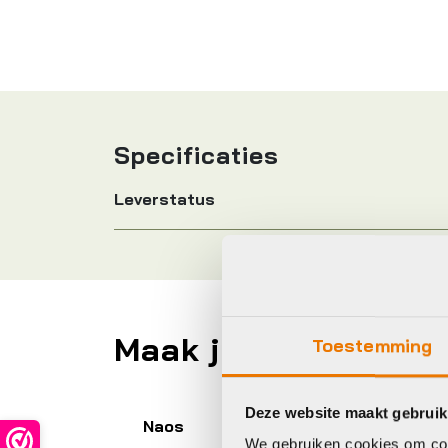
Specificaties
Leverstatus
Maak je fiets compl
Toestemming
Deze website maakt gebruik
Naos
Oa
We gebruiken cookies om cont