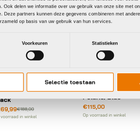
. Ook delen we informatie over uw gebruik van onze site met on
e. Deze partners kunnen deze gegevens combineren met andere i
erzameld op basis van uw gebruik van hun services.
Voorkeuren
Statistieken
1
Bril
Selectie toestaan
akley Sutro Lite
Naos Ziris
atte Black Prizm
Polaris/Blue
lack
€
115,00
rspronkelijke
idige
169,99
€
188,00
ijs
ijs
Op voorraad in winkel
voorraad in winkel
s:
88,00.
69,99.