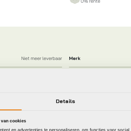
0% rente
Niet meer leverbaar
Merk
eet
Details
 van cookies
kley
Naos
ent en advertenties te personaliseren, om functies voor social