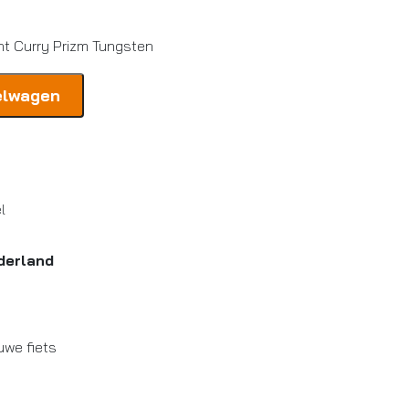
t Curry Prizm Tungsten
elwagen
l
derland
uwe fiets