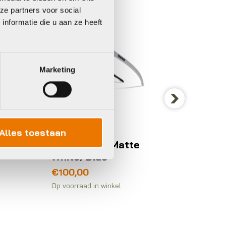
ze partners voor social
nformatie die u aan ze heeft
Marketing
Next
Bril
Bril
Alles toestaan
Naos Helbo Matte
Naos 
White/Blue
Silver
€
100,00
€
100,
Op voorraad in winkel
Op voorra