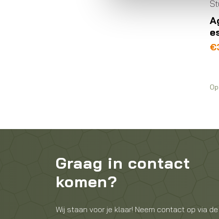
St
A
e
€
Op
Graag in contact
komen?
Wij staan voor je klaar! Neem contact op via de