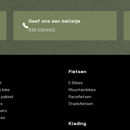
Geef ons een belletje
036 5304422
Fietsen
t
E-Bikes
 bike
Mountainbikes
 pakket
Racefietsen
ns
Stadsfietsen
aats
res
Kleding