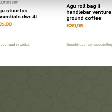
uurtassen
Agu roll bag ii
gu stuurtas
handlebar venture
ssentials dwr 4l
ground coffee
35,00
€
39,95
 voorraad in winkel
Beschikbaar op nabestellin