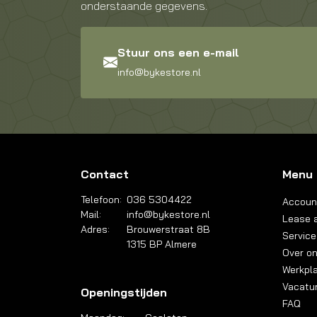
onderstaande gegevens.
Stuur ons een e-mail
info@bykestore.nl
Contact
Menu
Telefoon:
036 5304422
Accoun
Mail:
info@bykestore.nl
Lease a
Adres:
Brouwerstraat 8B
Service
1315 BP Almere
Over o
Werkpl
Vacatu
Openingstijden
FAQ