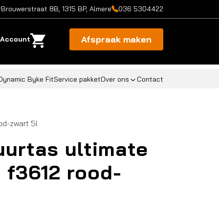
Brouwerstraat 8B, 1315 BP, Almere
036 5304422
Afspraak maken
Account
Dynamic Byke Fit
Service pakket
Over ons
Contact
od-zwart 5l
uurtas ultimate
c f3612 rood-