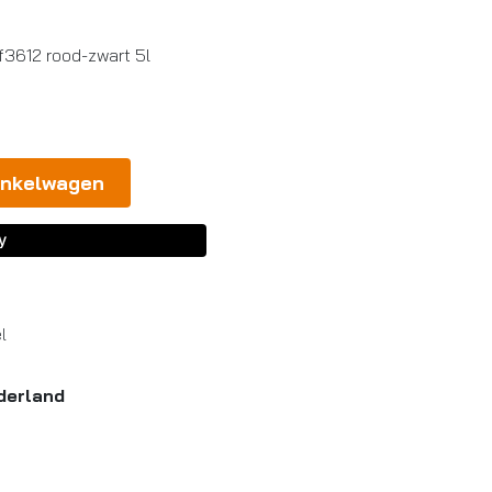
 f3612 rood-zwart 5l
inkelwagen
l
derland