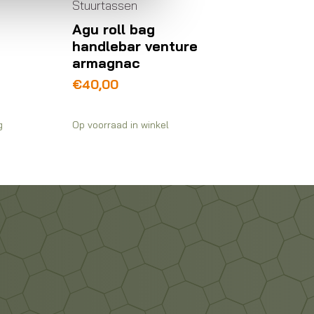
Stuurtassen
Agu roll bag
handlebar venture
armagnac
€
40,00
g
Op voorraad in winkel