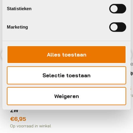
Statistieken
Marketing
Alles toestaan
Previous
Nex
Overige kleding accesso
Xlc BROEKKLEM REFL
Selectie toestaan
STEL
€
5,95
ding accessoires
Weigeren
Op voorraad in winkel
KLEM VEER PVC STEL
 winkel