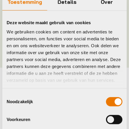
Toestemming
Details
Over
Merk
Pro
Deze website maakt gebruik van cookies
Jaar
2014
We gebruiken cookies om content en advertenties te
personaliseren, om functies voor social media te bieden
Kleur
Zwart
en om ons websiteverkeer te analyseren. Ook delen we
informatie over uw gebruik van onze site met onze
partners voor social media, adverteren en analyse. Deze
partners kunnen deze gegevens combineren met andere
informatie die u aan ze heeft verstrekt of die ze hebben
verzameld op basis van uw gebruik van hun services.
Maak je fiets compleet
Bekijk alle accessoires
Toestemmingsselectie
Noodzakelijk
Xlc
Voorkeuren