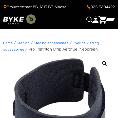
Brouwerstraat 8B, 1315 BP, Almere
036 5304422
/
/
/
Home
Kleding
Kleding accessoires
Overige kleding
/ Pro Triathlon Chip Aerofuel Neopreen
accessoires