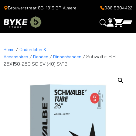
Brouwerstraat 8B, 1315 BP, Almere
036 5304422
/
Home
Onderdelen &
/
/
/ Schwalbe BIB
Accessoires
Banden
Binnenbanden
26X150-250 SC SV (40) SV13