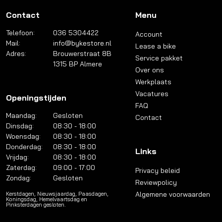
Contact
Menu
Telefoon:
036 5304422
Account
Mail:
info@bykestore.nl
Lease a bike
Adres:
Brouwerstraat 8B
Service pakket
1315 BP Almere
Over ons
Werkplaats
Vacatures
Openingstijden
FAQ
Maandag:
Gesloten
Contact
Dinsdag:
08:30 - 18:00
Woensdag:
08:30 - 18:00
Donderdag:
08:30 - 18:00
Links
Vrijdag:
08:30 - 18:00
Zaterdag:
09:00 - 17:00
Privacy beleid
Zondag:
Gesloten
Reviewpolicy
Algemene voorwaarden
Kerstdagen, Nieuwsjaardag, Paasdagen,
Koningsdag, Hemelvaartsdag en
Pinksterdagen gesloten.