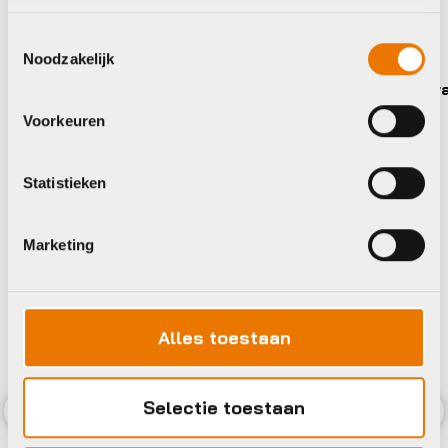
Bekijk alle accessoires
Toestemmingsselectie
Noodzakelijk
Schwalbe
Schwa
Voorkeuren
Statistieken
Marketing
Alles toestaan
Selectie toestaan
Previous
Nex