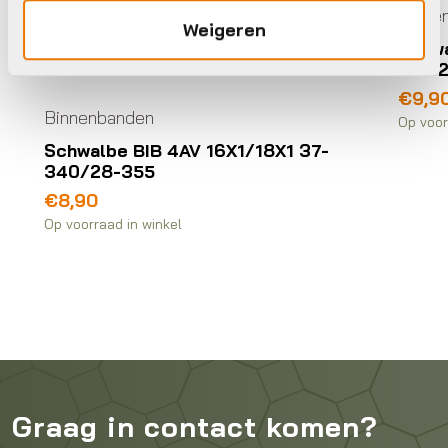
Binne
Weigeren
Schwa
18-6
€
9,9
Binnenbanden
Op voor
Schwalbe BIB 4AV 16X1/18X1 37-
340/28-355
€
8,90
Op voorraad in winkel
Graag in contact komen?