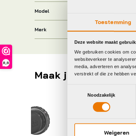
Model
Toestemming
Merk
Deze website maakt gebruik
We gebruiken cookies om cont
websiteverkeer te analyseren
8,8
media, adverteren en analys
Maak je fiets compl
verstrekt of die ze hebben v
Toestemmingsselectie
Noodzakelijk
BBB
B
Weigeren