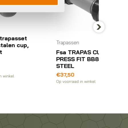
Next
Trapassen
Trapas
,
Fsa TRAPAS CUPS
Shim
PRESS FIT BB86
ADAPT
STEEL
€
29,9
€
37,50
Op voorra
Op voorraad in winkel