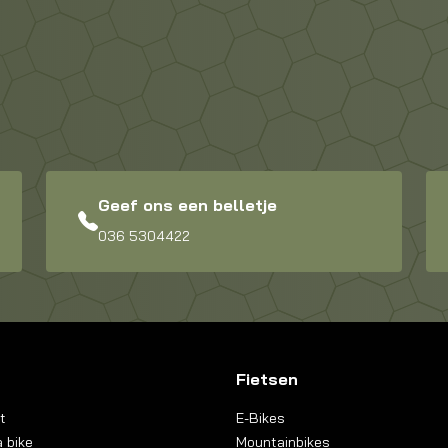
Geef ons een belletje
036 5304422
Fietsen
t
E-Bikes
 bike
Mountainbikes