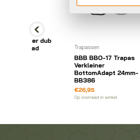
Previous
ger dub
Trapassen
Tr
aad
BBB BBO-17 Trapas
B
Verkleiner
T
BottomAdapt 24mm-
B
BB386
C
€
26,95
€
Op voorraad in winkel
Op 