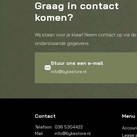
Graag in contact
komen?
Wij staan voor je klaar! Neem contact op via de
onderstaande gegevens.
Stuur ons een e-mail
info@bykestore.nl
Contact
Menu
Telefoon:
036 5304422
Accoun
Mail:
info@bykestore.nl
Lease a