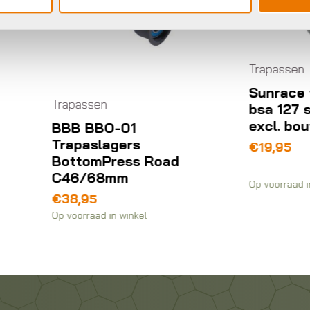
Trapassen
Sunrace trapasset
apassen
bsa 127 stalen cup
excl. bout
BB BBO-01
rapaslagers
€
19,95
ottomPress Road
46/68mm
Op voorraad in winkel
38,95
voorraad in winkel