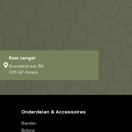
Kom langs!
Brouwerstraat 8B
1315 BP Almere
Onderdelen & Accessoires
Banden
Bidons