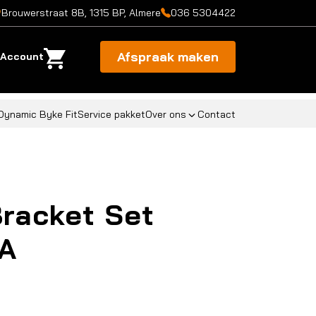
Brouwerstraat 8B, 1315 BP, Almere
036 5304422
Afspraak maken
Account
Dynamic Byke Fit
Service pakket
Over ons
Contact
racket Set
A