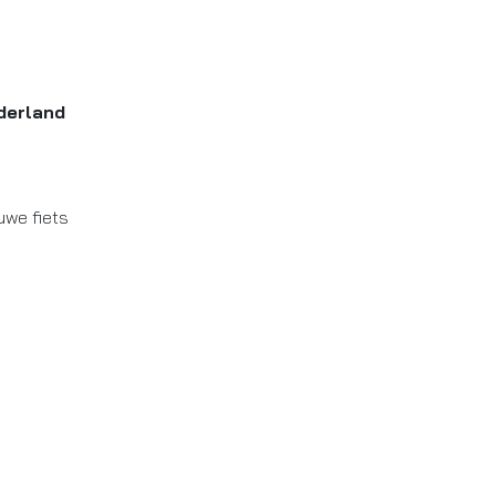
derland
uwe fiets