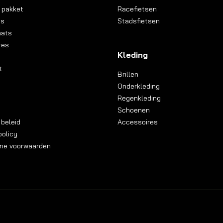
 pakket
Racefietsen
ns
Stadsfietsen
aats
res
Kleding
t
Brillen
Onderkleding
Regenkleding
Schoenen
 beleid
Accessoires
olicy
ne voorwaarden