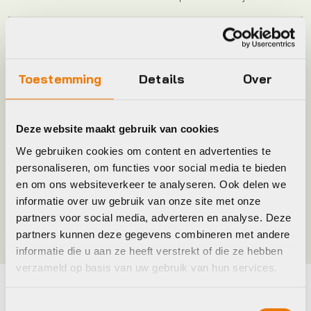
Model
CJ-NX10
Toestemming
Details
Over
Plaatsbepaling
R
Merk
Shimano
Deze website maakt gebruik van cookies
We gebruiken cookies om content en advertenties te
Jaar
2006
personaliseren, om functies voor social media te bieden
en om ons websiteverkeer te analyseren. Ook delen we
informatie over uw gebruik van onze site met onze
Kleur
Zwart
partners voor social media, adverteren en analyse. Deze
partners kunnen deze gegevens combineren met andere
informatie die u aan ze heeft verstrekt of die ze hebben
verzameld op basis van uw gebruik van hun services.
Maak je fiets compleet
Toestemmingsselectie