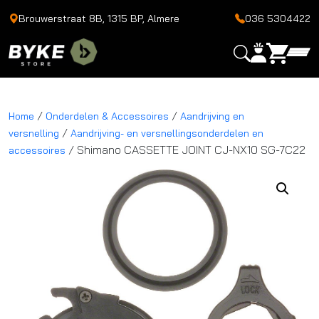
Brouwerstraat 8B, 1315 BP, Almere
036 5304422
/
/
Home
Onderdelen & Accessoires
Aandrijving en
/
versnelling
Aandrijving- en versnellingsonderdelen en
/ Shimano CASSETTE JOINT CJ-NX10 SG-7C22
accessoires