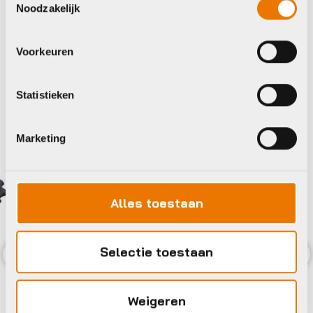
Noodzakelijk
Bekijk alle accessoires
Voorkeuren
Shimano
Marwi
Statistieken
Marketing
Alles toestaan
Selectie toestaan
Previous
Nex
Weigeren