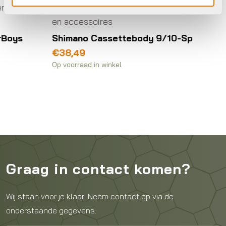
Aandrijving- en versnellingsonderdelen
Aandri
en accessoires
en ac
Shimano Cassettebody 9/10-Sp
Marwi
schro
€
38,49
€
18,
Op voorraad in winkel
Op voor
Graag in contact komen?
Wij staan voor je klaar! Neem contact op via de
onderstaande gegevens.