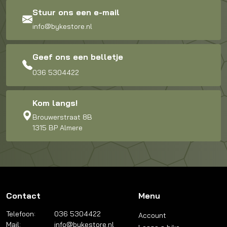
Stuur ons een e-mail
info@bykestore.nl
Geef ons een belletje
036 5304422
Kom langs!
Brouwerstraat 8B
1315 BP Almere
Contact
Menu
Telefoon:
036 5304422
Account
Mail:
info@bykestore.nl