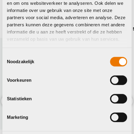
Maak je fiets compleet
en om ons websiteverkeer te analyseren. Ook delen we
informatie over uw gebruik van onze site met onze
Bekijk alle accessoires
partners voor social media, adverteren en analyse. Deze
partners kunnen deze gegevens combineren met andere
Shimano
Shima
informatie die u aan ze heeft verstrekt of die ze hebben
verzameld op basis van uw gebruik van hun services.
Toestemmingsselectie
Noodzakelijk
Voorkeuren
Statistieken
Previous
Nex
Marketing