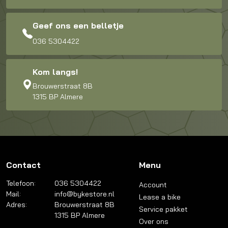
Geef ons een belletje
036 5304422
Kom langs!
Brouwerstraat 8B
1315 BP Almere
Contact
Menu
Telefoon:
036 5304422
Account
Mail:
info@bykestore.nl
Lease a bike
Adres:
Brouwerstraat 8B
Service pakket
1315 BP Almere
Over ons