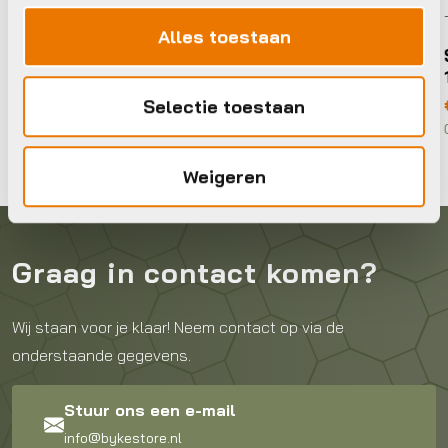
Tandwielen en cassettes
Tandw
Alles toestaan
Shimano Kettingblad 39T-MW
Shim
Ultegra
11 Sp
€
21,99
€
69,
Selectie toestaan
Op voorraad in winkel
Op voor
Weigeren
Graag in contact komen?
Wij staan voor je klaar! Neem contact op via de
onderstaande gegevens.
Stuur ons een e-mail
info@bykestore.nl