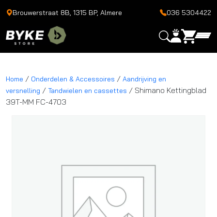
Brouwerstraat 8B, 1315 BP, Almere
036 5304422
/
/
Home
Onderdelen & Accessoires
Aandrijving en
/
/ Shimano Kettingblad
versnelling
Tandwielen en cassettes
39T-MM FC-4703