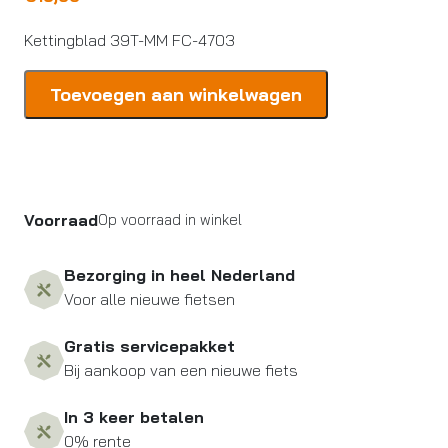
Kettingblad 39T-MM FC-4703
Shimano
Toevoegen aan winkelwagen
Kettingblad
39T-
MM
FC-
4703
Voorraad
Op voorraad in winkel
aantal
Bezorging in heel Nederland
Voor alle nieuwe fietsen
Gratis servicepakket
Bij aankoop van een nieuwe fiets
In 3 keer betalen
0% rente