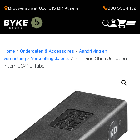
Brouwerstraat 8B, 1315 BP, Almere
036 5304422
/
/
Home
Onderdelen & Accessoires
Aandrijving en
/
/ Shimano Shim Junction
versnelling
Versnellingskabels
Intern JC41 E-Tube