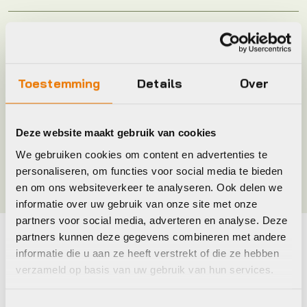
Plaatsbepaling
R
Merk
Shimano
Toestemming
Details
Over
Jaar
2016
Deze website maakt gebruik van cookies
We gebruiken cookies om content en advertenties te
Kleur
BLACK
personaliseren, om functies voor social media te bieden
en om ons websiteverkeer te analyseren. Ook delen we
informatie over uw gebruik van onze site met onze
partners voor social media, adverteren en analyse. Deze
partners kunnen deze gegevens combineren met andere
Maak je fiets compleet
informatie die u aan ze heeft verstrekt of die ze hebben
verzameld op basis van uw gebruik van hun services.
Bekijk alle accessoires
Toestemmingsselectie