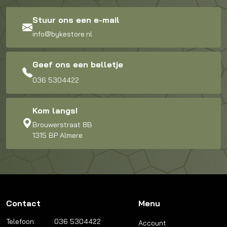
Stuur ons een e-mail
info@bykestore.nl
Geef ons een belletje
036 5304422
Kom langs!
Brouwerstraat 8B
1315 BP Almere
Contact
Menu
Telefoon:
036 5304422
Account