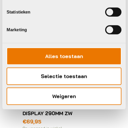
Statistieken
Marketing
Alles toestaan
Selectie toestaan
Weigeren
Motoren en parts E-Bike
Bosch EBP STUURBEDIENING KIOX
DISPLAY 290MM ZW
€
69,95