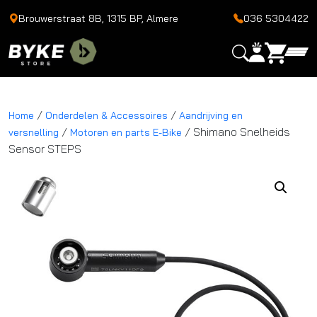
Brouwerstraat 8B, 1315 BP, Almere
036 5304422
/
/
Home
Onderdelen & Accessoires
Aandrijving en
/
/ Shimano Snelheids
versnelling
Motoren en parts E-Bike
Sensor STEPS