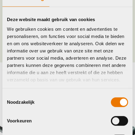
Merk
Sks
Jaar
2012
Deze website maakt gebruik van cookies
We gebruiken cookies om content en advertenties te
personaliseren, om functies voor social media te bieden
Kleur
Zwart
en om ons websiteverkeer te analyseren. Ook delen we
informatie over uw gebruik van onze site met onze
partners voor social media, adverteren en analyse. Deze
partners kunnen deze gegevens combineren met andere
informatie die u aan ze heeft verstrekt of die ze hebben
Maak je fiets compleet
verzameld op basis van uw gebruik van hun services.
Bekijk alle accessoires
Toestemmingsselectie
Noodzakelijk
Onbekend
B
Voorkeuren