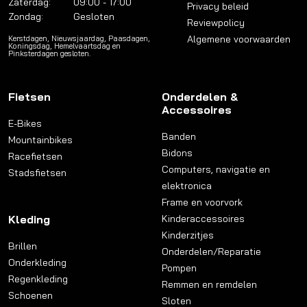
Zaterdag:
09:00 - 17:00
Privacy beleid
Zondag:
Gesloten
Reviewpolicy
Algemene voorwaarden
Kerstdagen, Nieuwsjaardag, Paasdagen,
Koningsdag, Hemelvaartsdag en
Pinksterdagen gesloten.
Fietsen
Onderdelen &
Accessoires
E-Bikes
Banden
Mountainbikes
Bidons
Racefietsen
Computers, navigatie en
Stadsfietsen
elektronica
Frame en voorvork
Kleding
Kinderaccessoires
Kinderzitjes
Brillen
Onderdelen/Reparatie
Onderkleding
Pompen
Regenkleding
Remmen en remdelen
Schoenen
Sloten