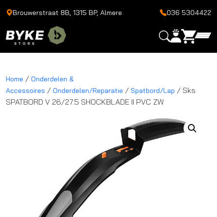
Brouwerstraat 8B, 1315 BP, Almere
036 5304422
/
Home
Onderdelen &
/
/
/ Sks
Accessoires
Onderdelen/Reparatie
Spatbord/Lap
SPATBORD V 26/27.5 SHOCKBLADE II PVC ZW