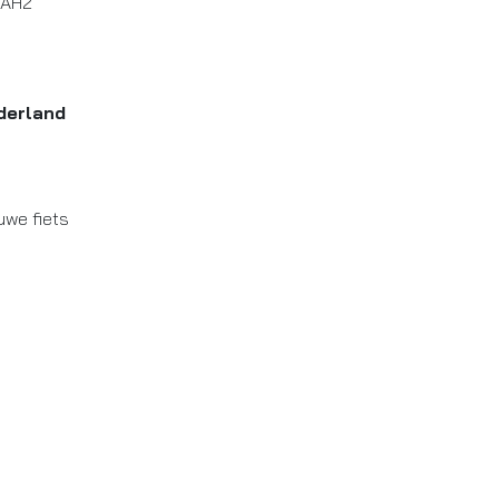
5AH2
derland
uwe fiets