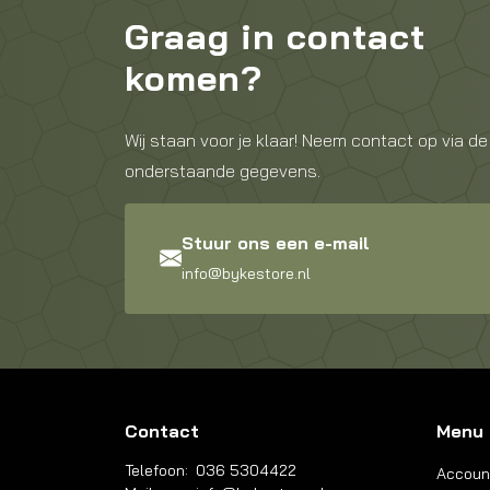
Graag in contact
komen?
Wij staan voor je klaar! Neem contact op via de
onderstaande gegevens.
Stuur ons een e-mail
info@bykestore.nl
Contact
Menu
Telefoon:
036 5304422
Accoun