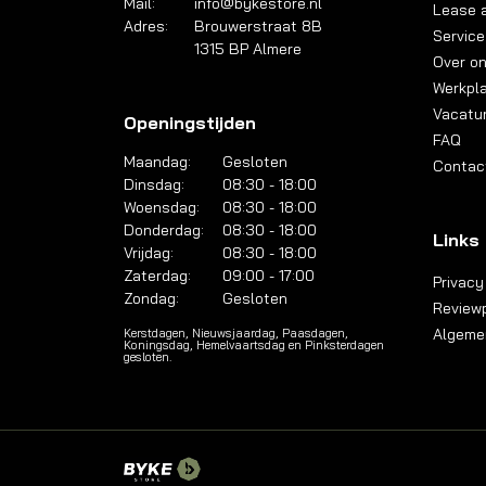
Mail:
info@bykestore.nl
Lease a
Adres:
Brouwerstraat 8B
Service
1315 BP Almere
Over o
Werkpl
Vacatu
Openingstijden
FAQ
Maandag:
Gesloten
Contac
Dinsdag:
08:30 - 18:00
Woensdag:
08:30 - 18:00
Donderdag:
08:30 - 18:00
Links
Vrijdag:
08:30 - 18:00
Zaterdag:
09:00 - 17:00
Privacy
Zondag:
Gesloten
Reviewp
Algeme
Kerstdagen, Nieuwsjaardag, Paasdagen,
Koningsdag, Hemelvaartsdag en Pinksterdagen
gesloten.