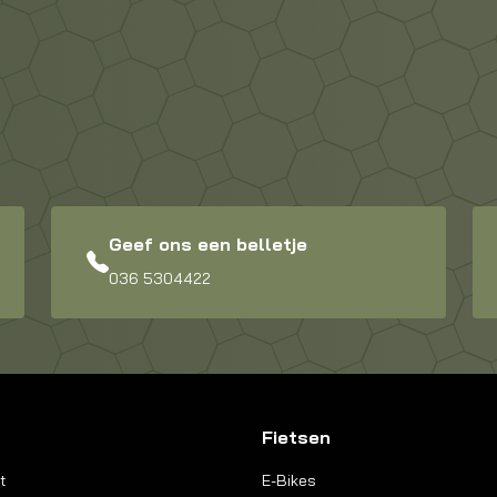
Geef ons een belletje
036 5304422
Fietsen
t
E-Bikes