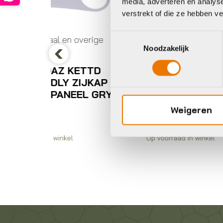
media, adverteren en analys
verstrekt of die ze hebben v
Kleinmateriaal en overige
onderdelen
Toestemmingsselectie
 overige
Kl
Gazelle GAZ KETTD
Noodzakelijk
on
KAST MILDLY ZIJKAP
Previous
KETTD
+ MIDDENPANEEL ZW
A
ZIJKAP
G
€
24,95
EEL GRY
€
Weigeren
Op voorraad in winkel
Op 