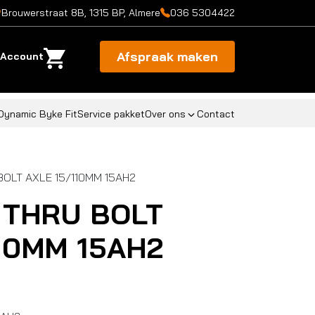
Brouwerstraat 8B, 1315 BP, Almere
036 5304422
Afspraak maken
Account
Dynamic Byke Fit
Service pakket
Over ons
Contact
BOLT AXLE 15/110MM 15AH2
 THRU BOLT
10MM 15AH2