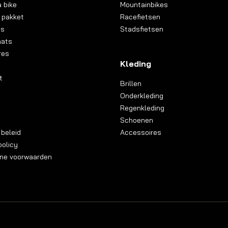
 bike
Mountainbikes
 pakket
Racefietsen
ns
Stadsfietsen
aats
res
Kleding
t
Brillen
Onderkleding
Regenkleding
Schoenen
 beleid
Accessoires
olicy
ne voorwaarden