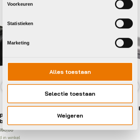
Voorkeuren
Kinex
Statistieken
Marketing
Alles toestaan
Selectie toestaan
Previous
Nex
Trapassen
Kinex TRAPASSET BSA 107
Weigeren
€
17,50
Op voorraad in winkel