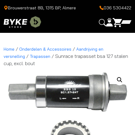
Brouwerstraat 8B, 1315 BP, Almere
036 5304422
/
/
Home
Onderdelen & Accessoires
Aandrijving en
/
/ Sunrace trapasset bsa 127 stalen
versnelling
Trapassen
cup, excl. bout