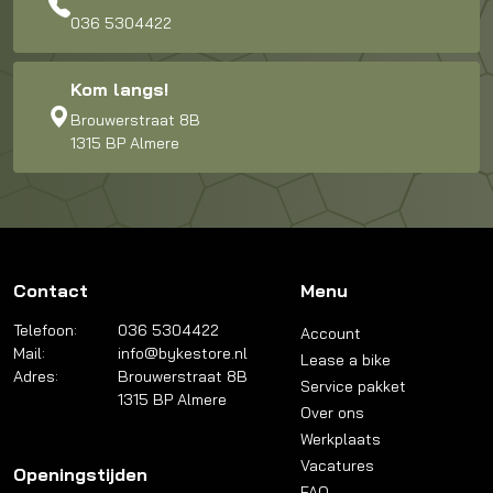
036 5304422
Kom langs!
Brouwerstraat 8B
1315 BP Almere
Contact
Menu
Telefoon:
036 5304422
Account
Mail:
info@bykestore.nl
Lease a bike
Adres:
Brouwerstraat 8B
Service pakket
1315 BP Almere
Over ons
Werkplaats
Vacatures
Openingstijden
FAQ