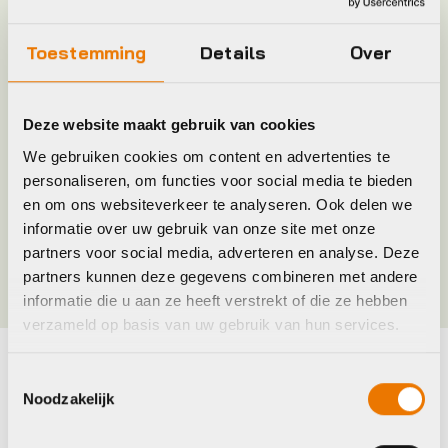
Model
trapasset bsa 127
Toestemming
Details
Over
Plaatsbepaling
R
Merk
Sunrace
Deze website maakt gebruik van cookies
We gebruiken cookies om content en advertenties te
personaliseren, om functies voor social media te bieden
Jaar
2016
en om ons websiteverkeer te analyseren. Ook delen we
informatie over uw gebruik van onze site met onze
Kleur
Zwart
partners voor social media, adverteren en analyse. Deze
partners kunnen deze gegevens combineren met andere
informatie die u aan ze heeft verstrekt of die ze hebben
verzameld op basis van uw gebruik van hun services.
Toestemmingsselectie
Maak je fiets compleet
Noodzakelijk
Bekijk alle accessoires