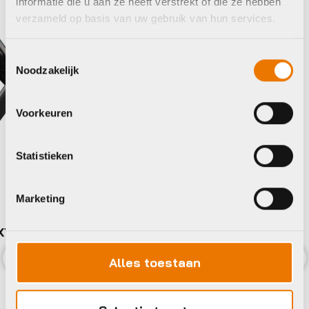
informatie die u aan ze heeft verstrekt of die ze hebben
verzameld op basis van uw gebruik van hun services.
Toestemmingsselectie
Noodzakelijk
Voorkeuren
Statistieken
Marketing
Pedalen
Shimano Pedalen SPD M8100 XT
€
99,99
Alles toestaan
Op voorraad in winkel
Previous
Nex