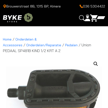
Brouwerstraat 8B, 1315 BP, Almere
036 5304422
/
Home
Onderdelen &
/
/
/ Union
Accessoires
Onderdelen/Reparatie
Pedalen
PEDAAL SP481B KIND 1/2 KRT A 2