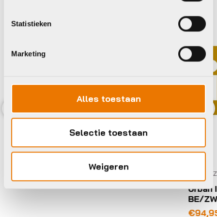
Statistieken
Marketing
Alles toestaan
Previous
Nex
KE A ZW/BR
Selectie toestaan
Weigeren
Kinderzitje achter
Urban Iki DUO TAKE A MIK H
BE/ZW
€
94,95