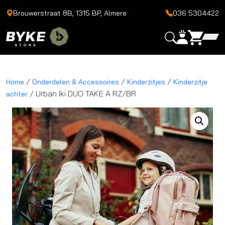
Brouwerstraat 8B, 1315 BP, Almere
036 5304422
/
/
/
Home
Onderdelen & Accessoires
Kinderzitjes
Kinderzitje
/ Urban Iki DUO TAKE A RZ/BR
achter