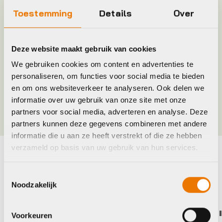
Leverstatus
Op voorraad bij leverancier
Toestemming
Details
Over
Model
Ta-ke
Deze website maakt gebruik van cookies
We gebruiken cookies om content en advertenties te
Merk
Urban Iki
personaliseren, om functies voor social media te bieden
en om ons websiteverkeer te analyseren. Ook delen we
Kleur
Sakura Pink/Kurumi Brown
informatie over uw gebruik van onze site met onze
partners voor social media, adverteren en analyse. Deze
partners kunnen deze gegevens combineren met andere
informatie die u aan ze heeft verstrekt of die ze hebben
verzameld op basis van uw gebruik van hun services.
Maak je fiets compleet
Toestemmingsselectie
Bekijk alle accessoires
Noodzakelijk
Urban Iki
Voorkeuren