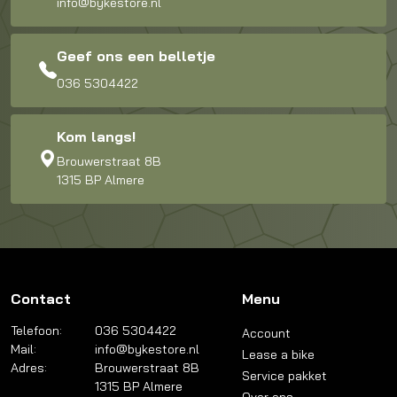
info@bykestore.nl
Geef ons een belletje
036 5304422
Kom langs!
Brouwerstraat 8B
1315 BP Almere
Contact
Menu
Telefoon:
036 5304422
Account
Mail:
info@bykestore.nl
Lease a bike
Adres:
Brouwerstraat 8B
Service pakket
1315 BP Almere