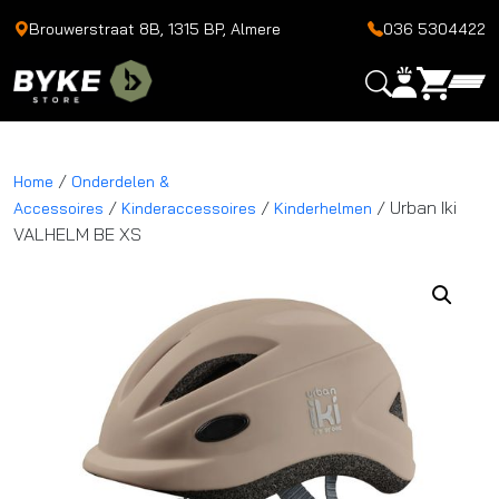
Brouwerstraat 8B, 1315 BP, Almere
036 5304422
/
Home
Onderdelen &
/
/
/ Urban Iki
Accessoires
Kinderaccessoires
Kinderhelmen
VALHELM BE XS