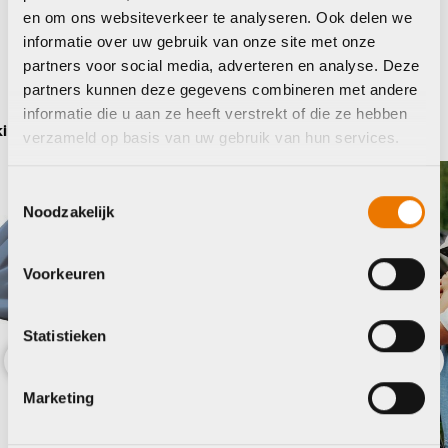
en om ons websiteverkeer te analyseren. Ook delen we
Maak je fiets compleet
informatie over uw gebruik van onze site met onze
partners voor social media, adverteren en analyse. Deze
Bekijk alle accessoires
partners kunnen deze gegevens combineren met andere
informatie die u aan ze heeft verstrekt of die ze hebben
Urban Iki
verzameld op basis van uw gebruik van hun services.
Toestemmingsselectie
Noodzakelijk
Voorkeuren
Statistieken
Previous
Nex
Marketing