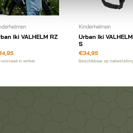
nderhelmen
Kinderhelmen
rban Iki VALHELM RZ
Urban Iki VALHEL
S
34,95
€
34,95
voorraad in winkel
Beschikbaar op nabestellin