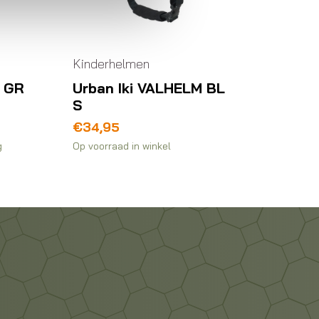
Kinderhelmen
M GR
Urban Iki VALHELM BL
S
€
34,95
g
Op voorraad in winkel