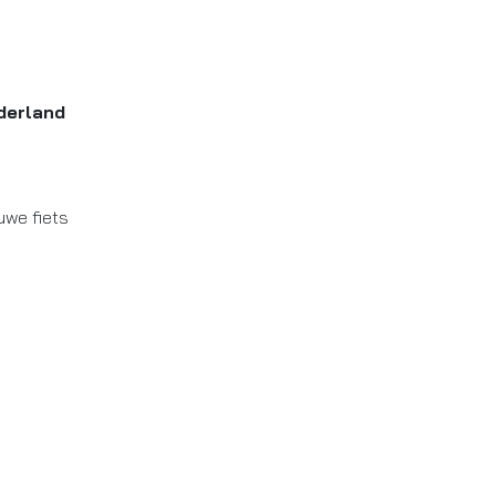
derland
uwe fiets