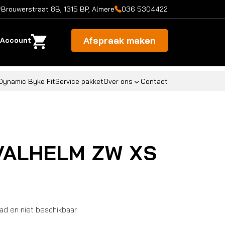
Brouwerstraat 8B, 1315 BP, Almere
036 5304422
Afspraak maken
Account
Dynamic Byke Fit
Service pakket
Over ons
Contact
 VALHELM ZW XS
aad en niet beschikbaar.