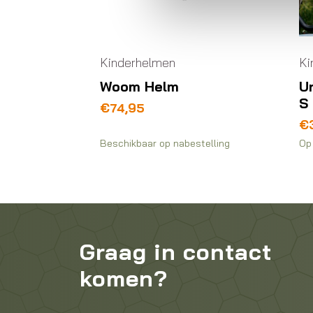
Kinderhelmen
Ki
Woom Helm
U
S
€
74,95
€
Beschikbaar op nabestelling
Op 
Graag in contact
komen?