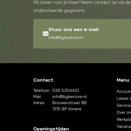
Wij staan voor je klaar! Neem contact op via de
onderstaande gegevens.
Stuur ons een e-mail
info@bykestore.nl
Contact
Menu
Telefoon:
036 5304422
Accoun
Mail:
info@bykestore.nl
Lease a
Adres:
Brouwerstraat 8B
Service
1315 BP Almere
Over o
Werkpl
Vacatu
Openingstijden