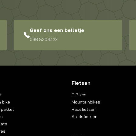
Geef ons een belletje
036 5304422
Fietsen
t
E-Bikes
 bike
Mountainbikes
 pakket
Racefietsen
ns
Stadsfietsen
aats
res