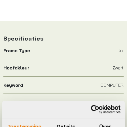
Specificaties
Frame Type
Uni
Hoofdkleur
Zwart
Keyword
COMPUTER
Leverstatus
Op voorraad bij leverancier
Model
ELEMNT
Toestemming
Details
Over