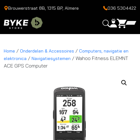
Brouwerstraat 8B, 1315 BP, Almere
036 5304422
/
/
Home
Onderdelen & Accessoires
Computers, navigatie en
/
/ Wahoo Fitness ELEMNT
elektronica
Navigatiesystemen
ACE GPS Computer