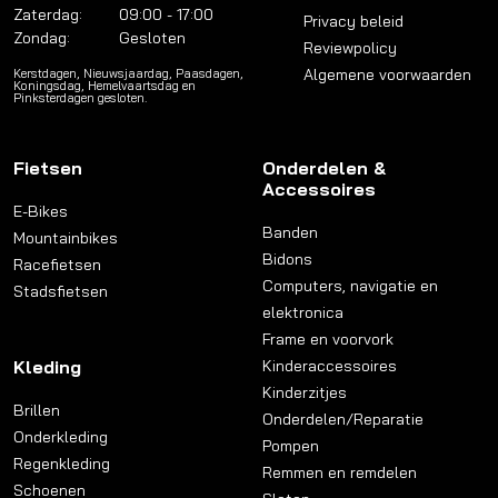
Zaterdag:
09:00 - 17:00
Privacy beleid
Zondag:
Gesloten
Reviewpolicy
Algemene voorwaarden
Kerstdagen, Nieuwsjaardag, Paasdagen,
Koningsdag, Hemelvaartsdag en
Pinksterdagen gesloten.
Fietsen
Onderdelen &
Accessoires
E-Bikes
Banden
Mountainbikes
Bidons
Racefietsen
Computers, navigatie en
Stadsfietsen
elektronica
Frame en voorvork
Kleding
Kinderaccessoires
Kinderzitjes
Brillen
Onderdelen/Reparatie
Onderkleding
Pompen
Regenkleding
Remmen en remdelen
Schoenen