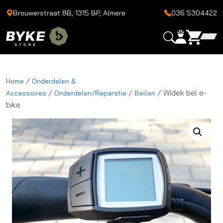
Brouwerstraat 8B, 1315 BP, Almere
036 5304422
/
Home
Onderdelen &
/
/
/ Widek bel e-
Accessoires
Onderdelen/Reparatie
Bellen
bike