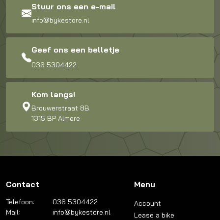
Stuur ons een e-mail
info@bykestore.nl
Geef ons een belletje
036 5304422
Kom langs!
Brouwerstraat 8B
1315 BP Almere
Contact
Menu
Telefoon:
036 5304422
Account
Mail:
info@bykestore.nl
Lease a bike