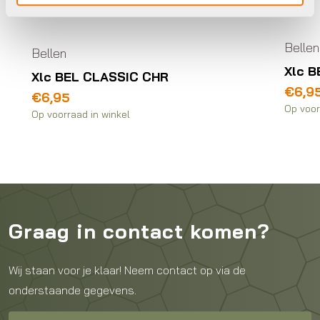
Bellen
Bellen
Xlc B
Xlc BEL CLASSIC CHR
€
6,9
€
6,95
Op voor
Op voorraad in winkel
Graag in contact komen?
Wij staan voor je klaar! Neem contact op via de
onderstaande gegevens.