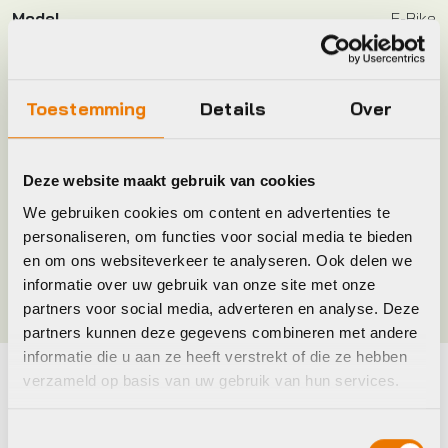
Model
E-Bike
Plaatsbepaling
R
Toestemming
Details
Over
Merk
Widek
Deze website maakt gebruik van cookies
Jaar
2020
We gebruiken cookies om content en advertenties te
personaliseren, om functies voor social media te bieden
en om ons websiteverkeer te analyseren. Ook delen we
Kleur
Zwart
informatie over uw gebruik van onze site met onze
partners voor social media, adverteren en analyse. Deze
partners kunnen deze gegevens combineren met andere
informatie die u aan ze heeft verstrekt of die ze hebben
verzameld op basis van uw gebruik van hun services.
Maak je fiets compleet
Toestemmingsselectie
Bekijk alle accessoires