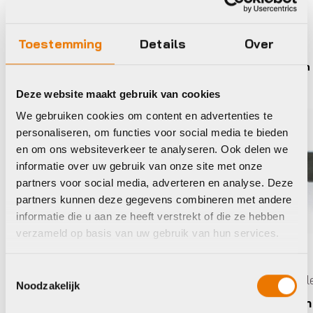
Maak je fiets compleet
Bekijk alle accessoires
Toestemming
Details
Over
Crankbrothers
Union
Deze website maakt gebruik van cookies
We gebruiken cookies om content en advertenties te
personaliseren, om functies voor social media te bieden
en om ons websiteverkeer te analyseren. Ook delen we
informatie over uw gebruik van onze site met onze
partners voor social media, adverteren en analyse. Deze
partners kunnen deze gegevens combineren met andere
informatie die u aan ze heeft verstrekt of die ze hebben
verzameld op basis van uw gebruik van hun services.
Toestemmingsselectie
Pedal
Noodzakelijk
Union