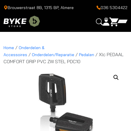
Brouwerstraat 8B, 1315 BP, Almere
036 5304422
/
Home
Onderdelen &
/
/
/ Xlc PEDAAL
Accessoires
Onderdelen/Reparatie
Pedalen
COMFORT GRIP PVC ZW STEL PDC10