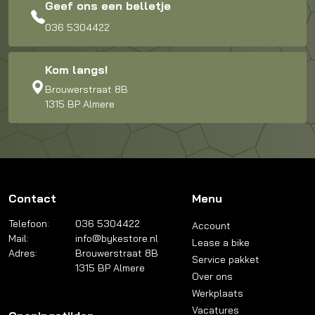
Geef ons een belletje
036 5304422
Kom langs!
Brouwerstraat 8B
1315 BP Almere
Contact
Menu
Telefoon:
036 5304422
Account
Mail:
info@bykestore.nl
Lease a bike
Adres:
Brouwerstraat 8B
Service pakket
1315 BP Almere
Over ons
Werkplaats
Vacatures