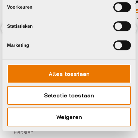
KRT A
Voorkeuren
€
8,9
Beschik
Statistieken
Previous
Nex
Marketing
Alles toestaan
Selectie toestaan
Weigeren
Pedalen