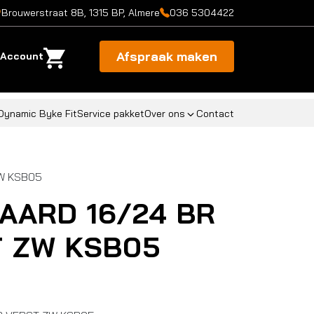
Brouwerstraat 8B, 1315 BP, Almere
036 5304422
Afspraak maken
Account
Dynamic Byke Fit
Service pakket
Over ons
Contact
ZW KSB05
DAARD 16/24 BR
T ZW KSB05