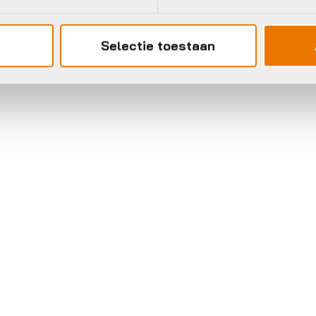
TWEEPOOT 300 Z
cid KICKSTAND FM
KSD05
29,95
Selectie toestaan
€
45,95
schikbaar op nabestelling
Op voorraad in winkel