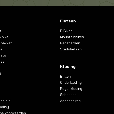
Fietsen
t
E-Bikes
 bike
Mountainbikes
 pakket
Racefietsen
ns
Stadsfietsen
aats
res
Kleding
t
Brillen
Onderkleding
Regenkleding
Schoenen
 beleid
Accessoires
olicy
ne voorwaarden