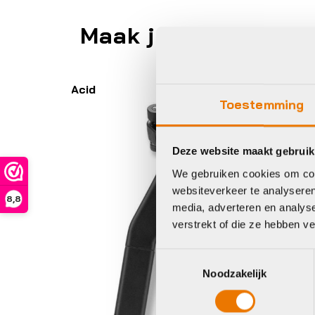
Maak je fiets compl
Xlc
Ac
Toestemming
Deze website maakt gebruik
We gebruiken cookies om cont
websiteverkeer te analyseren
8,8
media, adverteren en analys
verstrekt of die ze hebben v
Toestemmingsselectie
Noodzakelijk
Standaarden
St
Xlc STANDAARD