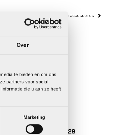
Bekijk alle accessoires
Woom
Woom
Over
 media te bieden en om ons
ze partners voor social
nformatie die u aan ze heeft
Standaarden
Standa
Woom KICKSTANDS M
Woom 
Marketing
€
17,95
€
17,95
8