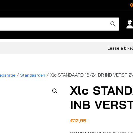
Lease a bike
/
/ Xlc STANDAARD 16/24 BR INB VERST 
eparatie
Standaarden
Xlc STAN
INB VERS
€
12,95