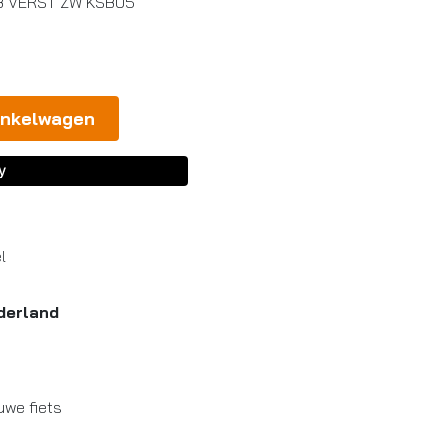
B VERST ZW KSB05
inkelwagen
l
derland
uwe fiets