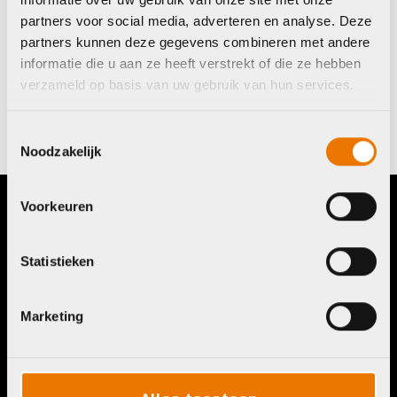
Voorkeursdatum
(Vereist)
partners voor social media, adverteren en analyse. Deze
partners kunnen deze gegevens combineren met andere
Boek SVP niet meer dan 7 dagen vooruit.
informatie die u aan ze heeft verstrekt of die ze hebben
verzameld op basis van uw gebruik van hun services.
Proefrit aanvragen
Toestemmingsselectie
Noodzakelijk
Voorkeuren
Contact
Menu
Telefoon:
036 5304422
Account
Statistieken
Mail:
info@bykestore.nl
Lease a bike
Adres:
Brouwerstraat 8B
Service pakket
1315 BP Almere
Marketing
Over ons
Werkplaats
Vacatures
Openingstijden
FAQ