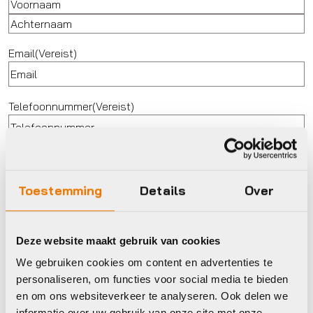
Voornaam
Achternaam
Email
(Vereist)
Telefoonnummer
(Vereist)
Postcode
(Vereist)
Toestemming
Details
Over
Huisnummer
(Vereist)
Deze website maakt gebruik van cookies
We gebruiken cookies om content en advertenties te
Lichaamslengte in cm
(Vereist)
personaliseren, om functies voor social media te bieden
en om ons websiteverkeer te analyseren. Ook delen we
informatie over uw gebruik van onze site met onze