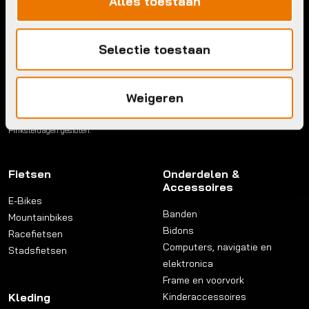
Alles toestaan
Maandag:
Gesloten
Contact
Dinsdag:
08:30 - 18:00
Woensdag:
08:30 - 18:00
Selectie toestaan
Donderdag:
08:30 - 18:00
Links
Vrijdag:
08:30 - 18:00
Zaterdag:
09:00 - 17:00
Privacy beleid
Zondag:
Gesloten
Weigeren
Reviewpolicy
Algemene voorwaarden
Kerstdagen, Nieuwsjaardag, Paasdagen,
Koningsdag, Hemelvaartsdag en
Pinksterdagen gesloten.
Fietsen
Onderdelen &
Accessoires
E-Bikes
Banden
Mountainbikes
Bidons
Racefietsen
Computers, navigatie en
Stadsfietsen
elektronica
Frame en voorvork
Kleding
Kinderaccessoires