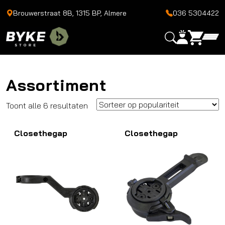
Brouwerstraat 8B, 1315 BP, Almere
036 5304422
Assortiment
Gesorteerd
Toont alle 6 resultaten
op
Closethegap
populariteit
Closethegap