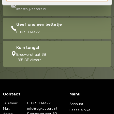
Stuur ons een e-mail
info@bykestore.nl
Geef ons een belletje
036 5304422
Kom langs!
Brouwerstraat 8B
1315 BP Almere
Contact
Menu
Telefoon:
036 5304422
Account
Mail:
info@bykestore.nl
Lease a bike
Adres:
Brouwerstraat 8B