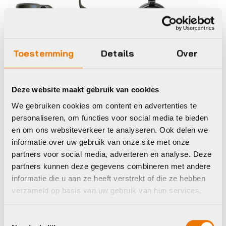
Toestemming
Details
Over
Computers accessoires
Computers accessoires
Deze website maakt gebruik van cookies
en onderdelen
en onderdelen
We gebruiken cookies om content en advertenties te
Closethegap
Closethegap
COMPD CTG
hidemybell raceday
personaliseren, om functies voor social media te bieden
REGULAR3 PRO
bb (bmc/ics)
en om ons websiteverkeer te analyseren. Ook delen we
HOUDER ZW
€
61,99
informatie over uw gebruik van onze site met onze
€
45,00
partners voor social media, adverteren en analyse. Deze
Op voorraad in winkel
Op voorraad in winkel
partners kunnen deze gegevens combineren met andere
informatie die u aan ze heeft verstrekt of die ze hebben
verzameld op basis van uw gebruik van hun services.
Toestemmingsselectie