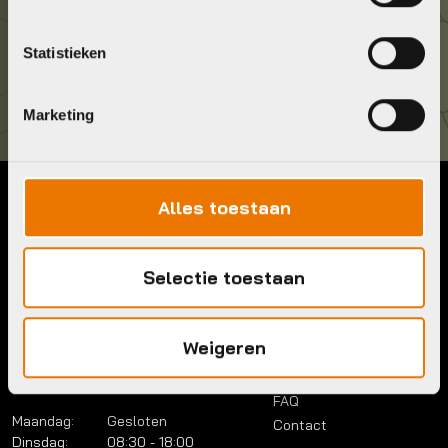
Kom langs!
Statistieken
Brouwerstraat 8B
1315 BP Almere
Marketing
Alles toestaan
Contact
Menu
Telefoon:
036 5304422
Account
Selectie toestaan
Mail:
info@bykestore.nl
Lease a bike
Adres:
Brouwerstraat 8B
Service pakket
1315 BP Almere
Over ons
Weigeren
Werkplaats
Vacatures
Openingstijden
FAQ
Maandag:
Gesloten
Contact
Dinsdag:
08:30 - 18:00