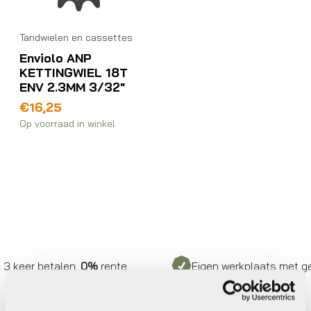
Tandwielen en cassettes
Enviolo ANP
KETTINGWIEL 18T
ENV 2.3MM 3/32″
€
16,25
Op voorraad in winkel
 keer betalen,
0%
rente
Eigen werkplaats met gece