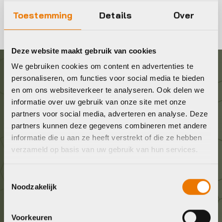
Toestemming
Details
Over
Deze website maakt gebruik van cookies
We gebruiken cookies om content en advertenties te
personaliseren, om functies voor social media te bieden
Graag in contact komen?
en om ons websiteverkeer te analyseren. Ook delen we
informatie over uw gebruik van onze site met onze
Wij staan voor je klaar! Neem contact op via de
partners voor social media, adverteren en analyse. Deze
onderstaande gegevens.
partners kunnen deze gegevens combineren met andere
informatie die u aan ze heeft verstrekt of die ze hebben
verzameld op basis van uw gebruik van hun services.
Stuur ons een e-mail
info@bykestore.nl
Toestemmingsselectie
Noodzakelijk
Geef ons een belletje
036 5304422
Voorkeuren