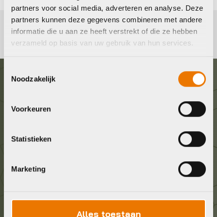
partners voor social media, adverteren en analyse. Deze
partners kunnen deze gegevens combineren met andere
informatie die u aan ze heeft verstrekt of die ze hebben
verzameld op basis van uw gebruik van hun services.
Toestemmingsselectie
Noodzakelijk
Graag in contact komen?
Voorkeuren
Wij staan voor je klaar! Neem contact op via de
onderstaande gegevens.
Statistieken
Stuur ons een e-mail
Marketing
info@bykestore.nl
Geef ons een belletje
Alles toestaan
036 5304422