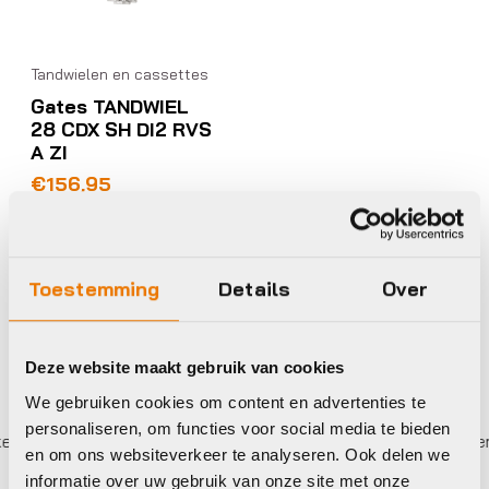
Tandwielen en cassettes
Gates TANDWIEL
28 CDX SH DI2 RVS
A ZI
€
156,95
Op voorraad in winkel
Toestemming
Details
Over
Deze website maakt gebruik van cookies
We gebruiken cookies om content en advertenties te
personaliseren, om functies voor social media te bieden
r betalen,
0%
rente
Eigen werkplaats met gecertif
en om ons websiteverkeer te analyseren. Ook delen we
informatie over uw gebruik van onze site met onze