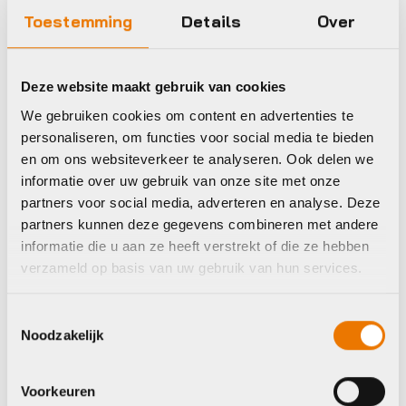
Toestemming
Details
Over
Riese & Muller
Riese & Muller
Nevo 4 GT vario
Nevo 5 Silent Core
750wh Lage instap
540wh Lage instap
2025
2026
Deze website maakt gebruik van cookies
Oorspronkelijke
Huidige
€
4.999,00
€
3.999,00
€
5.974,80
We gebruiken cookies om content en advertenties te
prijs
prijs
personaliseren, om functies voor social media te bieden
was:
is:
Op voorraad in winkel
Op voorraad in winkel
en om ons websiteverkeer te analyseren. Ook delen we
€5.974,80.
€4.999,00.
informatie over uw gebruik van onze site met onze
partners voor social media, adverteren en analyse. Deze
partners kunnen deze gegevens combineren met andere
Riese & Müller
Riese & Müller
informatie die u aan ze heeft verstrekt of die ze hebben
verzameld op basis van uw gebruik van hun services.
Toestemmingsselectie
Noodzakelijk
Voorkeuren
Hybride fietsen
Hybride fietsen