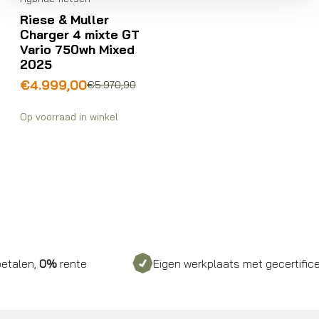
Riese & Muller
Charger 4 mixte GT
Vario 750wh Mixed
2025
Oorspronkelijke
Huidige
€
4.999,00
€
5.970,90
prijs
prijs
was:
is:
Op voorraad in winkel
€5.970,90.
€4.999,00.
,
0%
rente
Eigen werkplaats met gecertificeerd p