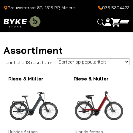
Brouwerstraat 8B, 1315 BP, Almere
036 5304422
Assortiment
Gesorteerd
Toont alle 13 resultaten
op
Riese & Müller
populariteit
Riese & Müller
Hybride fietsen
Hybride fietsen