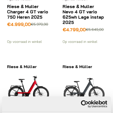
Riese & Muller
Riese & Muller
Charger 4 GT vario
Nevo 4 GT vario
750 Heren 2025
625wh Lage instap
2025
Oorspronkelijke
Huidige
€
4.999,00
€
5.970,90
prijs
prijs
Oorspronkelijke
Huidige
€
4.799,00
€
5.649,00
was:
is:
prijs
prijs
€5.970,90.
€4.999,00.
was:
is:
Op voorraad in winkel
Op voorraad in winkel
€5.649,00.
€4.799,00.
Riese & Müller
Riese & Müller
Hybride fietsen
Hybride fietsen