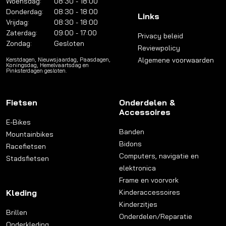
Woensdag:
08:30 - 18:00
Donderdag:
08:30 - 18:00
Links
Vrijdag:
08:30 - 18:00
Zaterdag:
09:00 - 17:00
Privacy beleid
Zondag:
Gesloten
Reviewpolicy
Algemene voorwaarden
Kerstdagen, Nieuwsjaardag, Paasdagen,
Koningsdag, Hemelvaartsdag en
Pinksterdagen gesloten.
Fietsen
Onderdelen &
Accessoires
E-Bikes
Banden
Mountainbikes
Bidons
Racefietsen
Computers, navigatie en
Stadsfietsen
elektronica
Frame en voorvork
Kleding
Kinderaccessoires
Kinderzitjes
Brillen
Onderdelen/Reparatie
Onderkleding