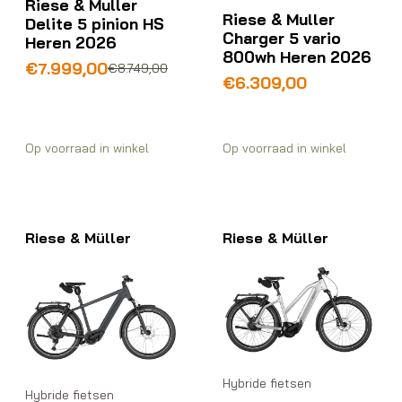
Riese & Muller
Riese & Muller
Delite 5 pinion HS
Charger 5 vario
Heren 2026
800wh Heren 2026
Oorspronkelijke
Huidige
€
7.999,00
€
8.749,00
€
6.309,00
prijs
prijs
was:
is:
€8.749,00.
€7.999,00.
Op voorraad in winkel
Op voorraad in winkel
Riese & Müller
Riese & Müller
Hybride fietsen
Hybride fietsen