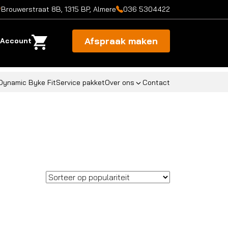
Brouwerstraat 8B, 1315 BP, Almere
036 5304422
Afspraak maken
Account
Dynamic Byke Fit
Service pakket
Over ons
Contact