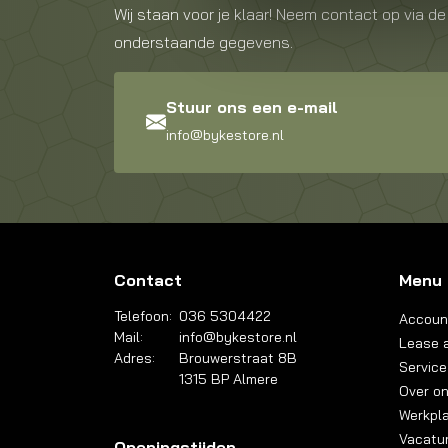
Wij staan voor je klaar! Neem contact op via de
onderstaande gegevens.
Stuur ons een e-mail
info@bykestore.nl
Contact
Menu
Telefoon:
036 5304422
Accoun
Mail:
info@bykestore.nl
Lease a
Adres:
Brouwerstraat 8B
Service
1315 BP Almere
Over o
Werkpl
Vacatu
Openingstijden