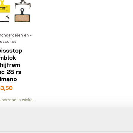
onderdelen en -
essoires
issstop
mblok
hijfrem
sc 28 rs
imano
33,50
voorraad in winkel