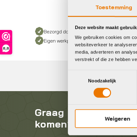
Toestemming
Deze website maakt gebruik
Bezorgd door heel Nederland
We gebruiken cookies om cont
Eigen werkplaats met gecertificeerd perso
websiteverkeer te analyseren
8,8
media, adverteren en analys
verstrekt of die ze hebben v
Toestemmingsselectie
Noodzakelijk
Graag in contact
Weigeren
komen?