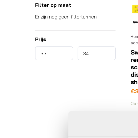
Filter op maat
Er zijn nog geen filtertermen
Rem
Prijs
acc
Sw
re
sc
di
sh
€
Op 