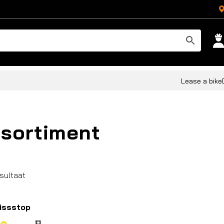
Lease a bike
sortiment
esultaat
issstop