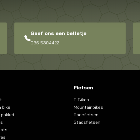
Geef ons een belletje
036 5304422
Fietsen
t
E-Bikes
 bike
Mountainbikes
 pakket
Racefietsen
ns
Stadsfietsen
aats
res