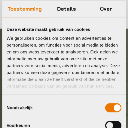
Toestemming
Details
Over
Deze website maakt gebruik van cookies
We gebruiken cookies om content en advertenties te
personaliseren, om functies voor social media te bieden
Graag in contact komen?
en om ons websiteverkeer te analyseren. Ook delen we
informatie over uw gebruik van onze site met onze
Wij staan voor je klaar! Neem contact op via de
partners voor social media, adverteren en analyse. Deze
onderstaande gegevens.
partners kunnen deze gegevens combineren met andere
informatie die u aan ze heeft verstrekt of die ze hebben
verzameld op basis van uw gebruik van hun services.
Stuur ons een e-mail
info@bykestore.nl
Toestemmingsselectie
Noodzakelijk
Geef ons een belletje
036 5304422
Voorkeuren