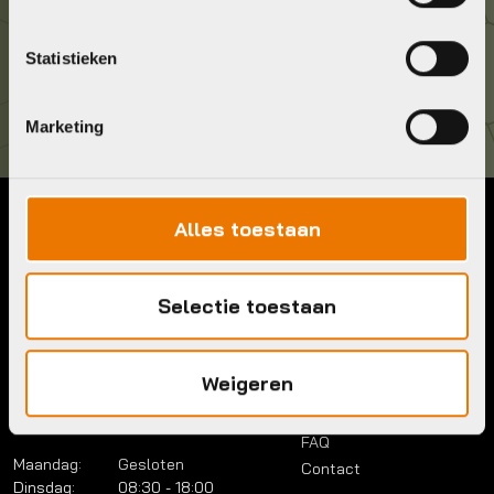
Kom langs!
Statistieken
Brouwerstraat 8B
1315 BP Almere
Marketing
Alles toestaan
Contact
Menu
Telefoon:
036 5304422
Account
Selectie toestaan
Mail:
info@bykestore.nl
Lease a bike
Adres:
Brouwerstraat 8B
Service pakket
1315 BP Almere
Over ons
Weigeren
Werkplaats
Vacatures
Openingstijden
FAQ
Maandag:
Gesloten
Contact
Dinsdag:
08:30 - 18:00