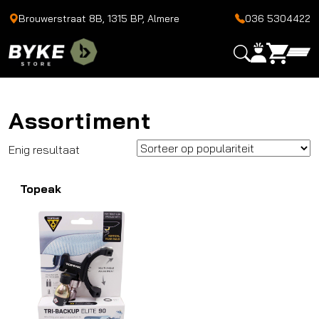
Brouwerstraat 8B, 1315 BP, Almere
036 5304422
Assortiment
Enig resultaat
Topeak