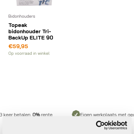
Bidonhouders
Topeak
bidonhouder Tri-
BackUp ELITE 90
€
59,95
Op voorraad in winkel
keer betalen,
0%
rente
Eigen werkplaats met gecer