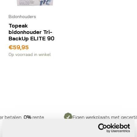
Bidonhouders
Topeak
bidonhouder Tri-
BackUp ELITE 90
€
59,95
Op voorraad in winkel
 betalen,
0%
rente
Eigen werkplaats met gecertific