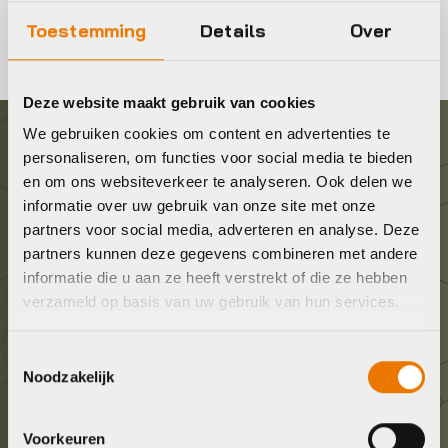
Toestemming
Details
Over
Deze website maakt gebruik van cookies
We gebruiken cookies om content en advertenties te
personaliseren, om functies voor social media te bieden
Graag in contact komen?
en om ons websiteverkeer te analyseren. Ook delen we
informatie over uw gebruik van onze site met onze
Wij staan voor je klaar! Neem contact op via de
partners voor social media, adverteren en analyse. Deze
onderstaande gegevens.
partners kunnen deze gegevens combineren met andere
informatie die u aan ze heeft verstrekt of die ze hebben
verzameld op basis van uw gebruik van hun services.
Stuur ons een e-mail
info@bykestore.nl
Toestemmingsselectie
Noodzakelijk
Geef ons een belletje
036 5304422
Voorkeuren