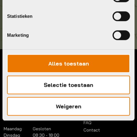
Kom langs!
Statistieken
Brouwerstraat 8B
1315 BP Almere
Marketing
Alles toestaan
Contact
Menu
Telefoon:
036 5304422
Account
Selectie toestaan
Mail:
info@bykestore.nl
Lease a bike
Adres:
Brouwerstraat 8B
Service pakket
1315 BP Almere
Over ons
Weigeren
Werkplaats
Vacatures
Openingstijden
FAQ
Maandag:
Gesloten
Contact
Dinsdag:
08:30 - 18:00