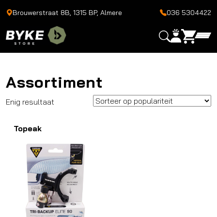
Brouwerstraat 8B, 1315 BP, Almere
036 5304422
Assortiment
Enig resultaat
Topeak