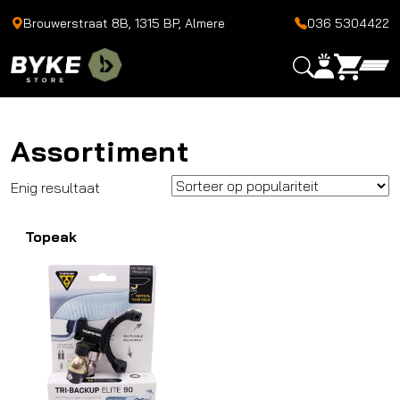
Brouwerstraat 8B, 1315 BP, Almere
036 5304422
Assortiment
Enig resultaat
Topeak