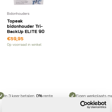
Bidonhouders
Topeak
bidonhouder Tri-
BackUp ELITE 90
€
59,95
Op voorraad in winkel
n 3 keer betalen,
0%
rente
Eigen werkplaats met ge