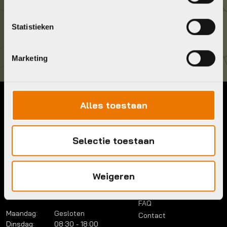
Kom langs!
Statistieken
Brouwerstraat 8B
1315 BP Almere
Marketing
Alles toestaan
Contact
Menu
Telefoon:
036 5304422
Account
Selectie toestaan
Mail:
info@bykestore.nl
Lease a bike
Adres:
Brouwerstraat 8B
Service pakket
1315 BP Almere
Over ons
Weigeren
Werkplaats
Vacatures
Openingstijden
FAQ
Maandag:
Gesloten
Contact
Dinsdag:
08:30 - 18:00