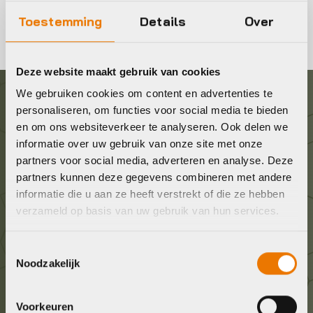
Toestemming
Details
Over
Deze website maakt gebruik van cookies
We gebruiken cookies om content en advertenties te
personaliseren, om functies voor social media te bieden
Graag in contact komen?
en om ons websiteverkeer te analyseren. Ook delen we
informatie over uw gebruik van onze site met onze
Wij staan voor je klaar! Neem contact op via de
partners voor social media, adverteren en analyse. Deze
onderstaande gegevens.
partners kunnen deze gegevens combineren met andere
informatie die u aan ze heeft verstrekt of die ze hebben
verzameld op basis van uw gebruik van hun services.
Stuur ons een e-mail
info@bykestore.nl
Toestemmingsselectie
Noodzakelijk
Geef ons een belletje
036 5304422
Voorkeuren