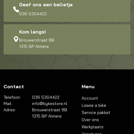
Geef ons een belletje
036 5304422
Kom langs!
Brouwerstraat 8B
1315 BP Almere
Contact
Menu
Telefoon:
036 5304422
Account
Mail:
info@bykestore.nl
Lease a bike
Adres:
Brouwerstraat 8B
Service pakket
1315 BP Almere
Over ons
Werkplaats