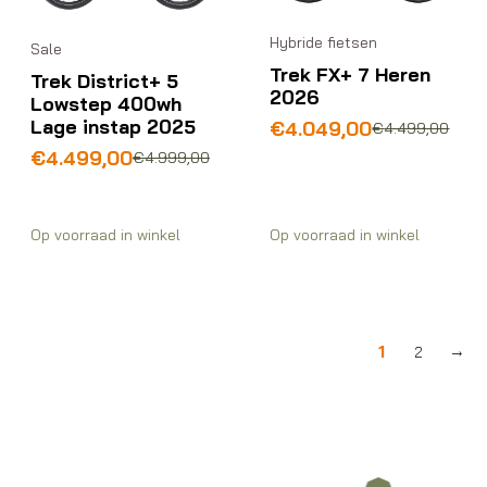
Hybride fietsen
Sale
Trek FX+ 7 Heren
Trek District+ 5
2026
Lowstep 400wh
Lage instap 2025
Oorspronkelijke
Huidige
€
4.049,00
€
4.499,00
prijs
prijs
Oorspronkelijke
Huidige
€
4.499,00
€
4.999,00
was:
is:
prijs
prijs
€4.499,00.
€4.049,00.
was:
is:
€4.999,00.
€4.499,00.
Op voorraad in winkel
Op voorraad in winkel
1
2
→