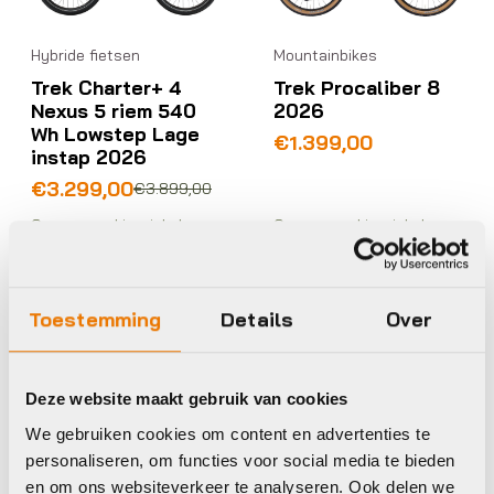
Hybride fietsen
Mountainbikes
Trek Charter+ 4
Trek Procaliber 8
Nexus 5 riem 540
2026
Wh Lowstep Lage
€
1.399,00
instap 2026
Oorspronkelijke
Huidige
€
3.299,00
€
3.899,00
prijs
prijs
Op voorraad in winkel
Op voorraad in winkel
was:
is:
€3.899,00.
€3.299,00.
Toestemming
Details
Over
Trek
Trek
Deze website maakt gebruik van cookies
We gebruiken cookies om content en advertenties te
personaliseren, om functies voor social media te bieden
en om ons websiteverkeer te analyseren. Ook delen we