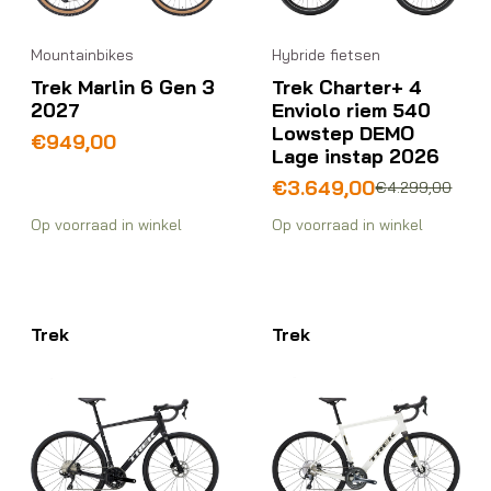
Mountainbikes
Hybride fietsen
Trek Marlin 6 Gen 3
Trek Charter+ 4
2027
Enviolo riem 540
Lowstep DEMO
€
949,00
Lage instap 2026
Oorspronkelijke
Huidige
€
3.649,00
€
4.299,00
prijs
prijs
Op voorraad in winkel
Op voorraad in winkel
was:
is:
€4.299,00.
€3.649,00.
Trek
Trek