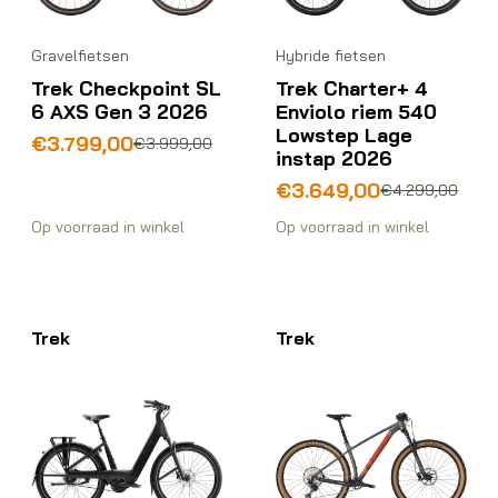
Gravelfietsen
Hybride fietsen
Trek Checkpoint SL
Trek Charter+ 4
6 AXS Gen 3 2026
Enviolo riem 540
Lowstep Lage
Oorspronkelijke
Huidige
€
3.799,00
€
3.999,00
instap 2026
prijs
prijs
was:
is:
Oorspronkelijke
Huidige
€
3.649,00
€
4.299,00
€3.999,00.
€3.799,00.
prijs
prijs
Op voorraad in winkel
Op voorraad in winkel
was:
is:
€4.299,00.
€3.649,00.
Trek
Trek