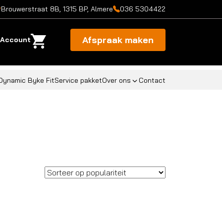
Brouwerstraat 8B, 1315 BP, Almere
036 5304422
Afspraak maken
Account
Dynamic Byke Fit
Service pakket
Over ons
Contact