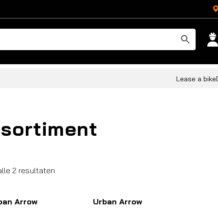
Lease a bike
sortiment
Gesorteerd
alle 2 resultaten
op
populariteit
ban Arrow
Urban Arrow