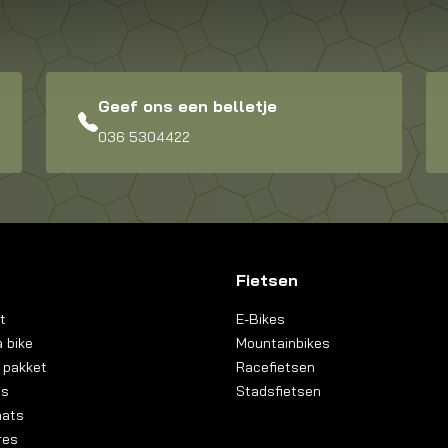
Geef ons een belletje
036 5304422
Fietsen
t
E-Bikes
 bike
Mountainbikes
 pakket
Racefietsen
ns
Stadsfietsen
aats
res