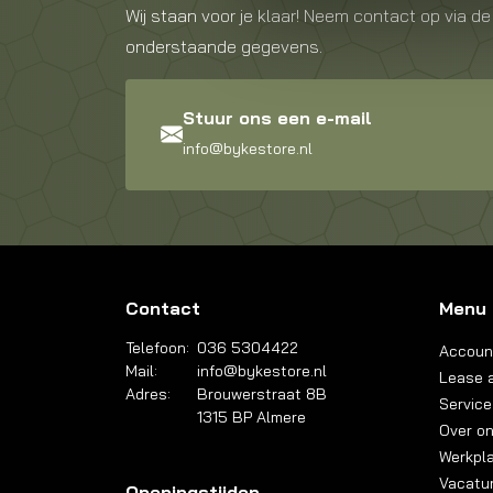
Wij staan voor je klaar! Neem contact op via de
onderstaande gegevens.
Stuur ons een e-mail
info@bykestore.nl
Contact
Menu
Telefoon:
036 5304422
Accoun
Mail:
info@bykestore.nl
Lease a
Adres:
Brouwerstraat 8B
Service
1315 BP Almere
Over o
Werkpl
Vacatu
Openingstijden