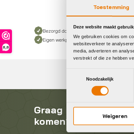
Toestemming
Deze website maakt gebruik
Bezorgd door heel Nederland
We gebruiken cookies om cont
Eigen werkplaats met gecertificeerd perso
websiteverkeer te analyseren
8,8
media, adverteren en analys
verstrekt of die ze hebben v
Toestemmingsselectie
Noodzakelijk
Graag in contact
Weigeren
komen?