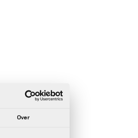
In 3 keer betalen,
0%
rente
Over