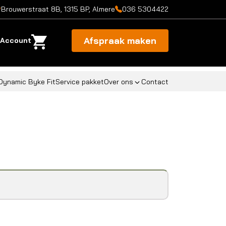
Brouwerstraat 8B, 1315 BP, Almere
036 5304422
Afspraak maken
Account
Dynamic Byke Fit
Service pakket
Over ons
Contact