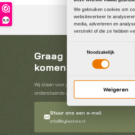
We gebruiken cookies om cont
websiteverkeer te analyseren
8,8
media, adverteren en analys
verstrekt of die ze hebben v
Toestemmingsselectie
Noodzakelijk
Graag in contact
komen?
Wij staan voor je klaar! Neem contact op via de
Weigeren
onderstaande gegevens.
Stuur ons een e-mail
info@bykestore.nl