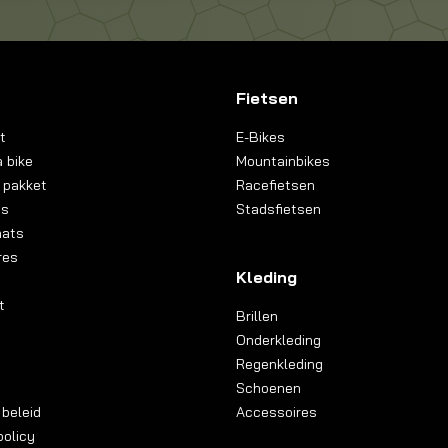
Fietsen
t
E-Bikes
 bike
Mountainbikes
 pakket
Racefietsen
ns
Stadsfietsen
aats
res
Kleding
t
Brillen
Onderkleding
Regenkleding
Schoenen
 beleid
Accessoires
olicy