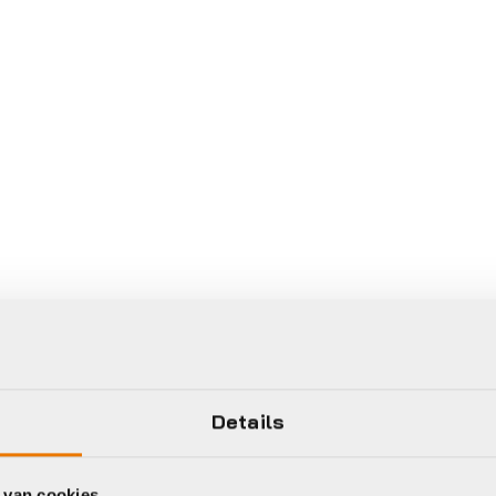
Gratis
verzending vanaf €50
Details
neel
 van cookies