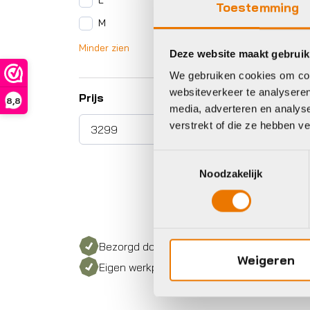
L
Toestemming
M
Minder zien
Deze website maakt gebruik
We gebruiken cookies om cont
websiteverkeer te analyseren
Prijs
8,8
media, adverteren en analys
verstrekt of die ze hebben v
Toestemmingsselectie
Noodzakelijk
Bezorgd door heel Nederland
Weigeren
Eigen werkplaats met gecertificeerd perso