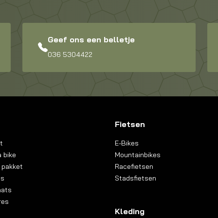
Geef ons een belletje
036 5304422
Fietsen
t
E-Bikes
 bike
Mountainbikes
 pakket
Racefietsen
ns
Stadsfietsen
aats
res
Kleding