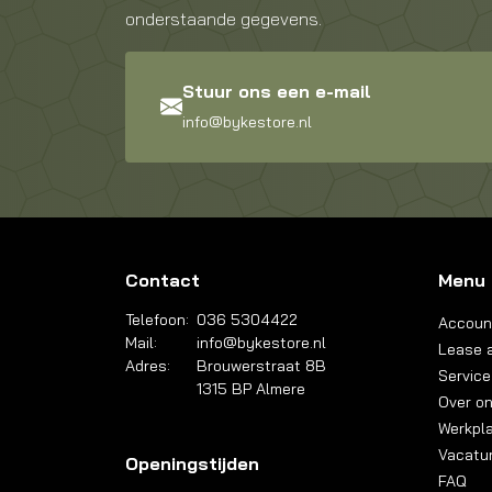
onderstaande gegevens.
Stuur ons een e-mail
info@bykestore.nl
Contact
Menu
Telefoon:
036 5304422
Accoun
Mail:
info@bykestore.nl
Lease a
Adres:
Brouwerstraat 8B
Service
1315 BP Almere
Over o
Werkpl
Vacatu
Openingstijden
FAQ