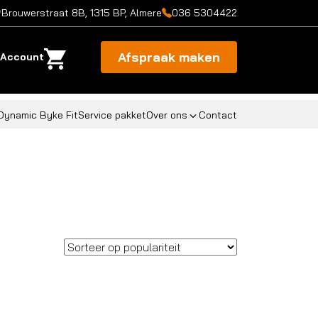
Brouwerstraat 8B, 1315 BP, Almere
036 5304422
Afspraak maken
Account
Dynamic Byke Fit
Service pakket
Over ons
Contact