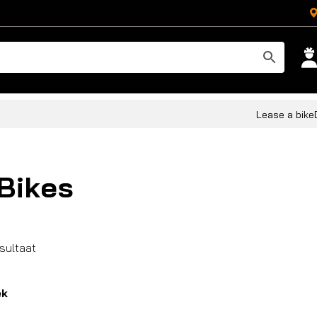
Lease a bike
Bikes
esultaat
ek