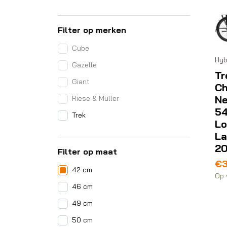
Filter op merken
Cube
Hyb
Gazelle
Tr
Giant
Ch
Ne
Riese & Müller
5
Trek
Lo
La
2
Filter op maat
Oo
Hu
€
3
42 cm
pri
pri
Op 
wa
is:
46 cm
€3
€3
49 cm
50 cm