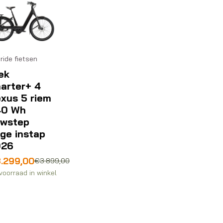
ride fietsen
ek
arter+ 4
xus 5 riem
40 Wh
wstep
ge instap
026
rspronkelijke
idige
.299,00
€
3.899,00
js
js
voorraad in winkel
s:
.899,00.
.299,00.