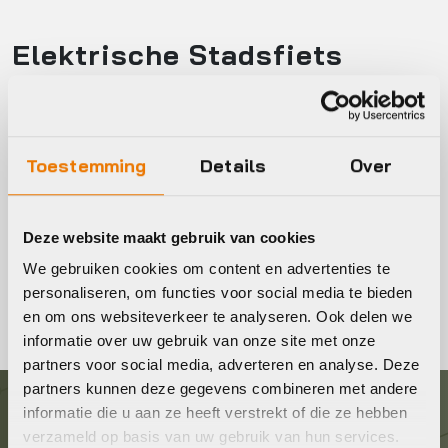
Elektrische Stadsfiets
kopen
Op zoek naar een nieuwe elektrische stadsfiets? Bekijk
online of in onze winkel het ruime assortiment elektrische
Toestemming
Details
Over
stadsfietsen. Wilt u een proefrit maken? Geen probleem,
maak via onze site direct een afspraak voor een proefrit.
Deze website maakt gebruik van cookies
Tevens krijgt u bij aankoop van een nieuwe fiets een
We gebruiken cookies om content en advertenties te
GRATIS Servicepakket.
personaliseren, om functies voor social media te bieden
en om ons websiteverkeer te analyseren. Ook delen we
informatie over uw gebruik van onze site met onze
partners voor social media, adverteren en analyse. Deze
partners kunnen deze gegevens combineren met andere
informatie die u aan ze heeft verstrekt of die ze hebben
Graag in contact komen?
verzameld op basis van uw gebruik van hun services.