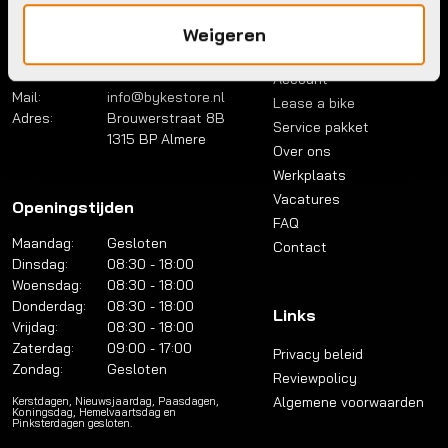
Weigeren
Contact
Menu
Telefoon:
036 5304422
Account
Mail:
info@bykestore.nl
Lease a bike
Adres:
Brouwerstraat 8B
Service pakket
1315 BP Almere
Over ons
Werkplaats
Vacatures
Openingstijden
FAQ
Maandag:
Gesloten
Contact
Dinsdag:
08:30 - 18:00
Woensdag:
08:30 - 18:00
Donderdag:
08:30 - 18:00
Links
Vrijdag:
08:30 - 18:00
Zaterdag:
09:00 - 17:00
Privacy beleid
Zondag:
Gesloten
Reviewpolicy
Algemene voorwaarden
Kerstdagen, Nieuwsjaardag, Paasdagen,
Koningsdag, Hemelvaartsdag en
Pinksterdagen gesloten.