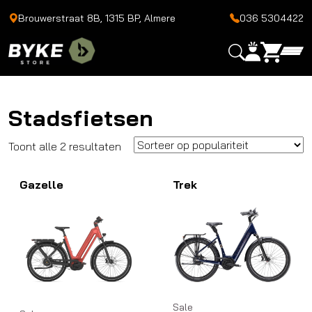
Brouwerstraat 8B, 1315 BP, Almere
036 5304422
Stadsfietsen
Gesorteerd
Toont alle 2 resultaten
op
Gazelle
populariteit
Trek
Sale