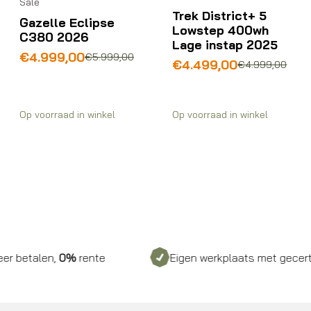
Sale
Trek District+ 5
Gazelle Eclipse
Lowstep 400wh
C380 2026
Lage instap 2025
Oorspronkelijke
Huidige
€
4.999,00
€
5.999,00
Oorspronkelijke
Huidige
€
4.499,00
€
4.999,00
prijs
prijs
prijs
prijs
was:
is:
was:
is:
€5.999,00.
€4.999,00.
€4.999,00.
€4.499,00.
Op voorraad in winkel
Op voorraad in winkel
 betalen,
0%
rente
Eigen werkplaats met gecertifi