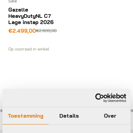
Sale
Gazelle
HeavyDutyNL C7
Lage instap 2026
Oorspronkelijke
Huidige
€
2.499,00
€
2.699,00
prijs
prijs
was:
is:
€2.699,00.
€2.499,00.
Op voorraad in winkel
r betalen,
0%
rente
Eigen werkplaats met gecertifi
Toestemming
Details
Over