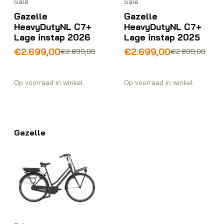
Sale
Sale
Gazelle
Gazelle
HeavyDutyNL C7+
HeavyDutyNL C7+
Lage instap 2026
Lage instap 2025
Oorspronkelijke
Huidige
Oorspronkelijke
Huidige
€
2.699,00
€
2.699,00
€
2.899,00
€
2.899,00
prijs
prijs
prijs
prijs
was:
is:
was:
is:
€2.899,00.
€2.699,00.
€2.899,00.
€2.699,00.
Op voorraad in winkel
Op voorraad in winkel
Gazelle