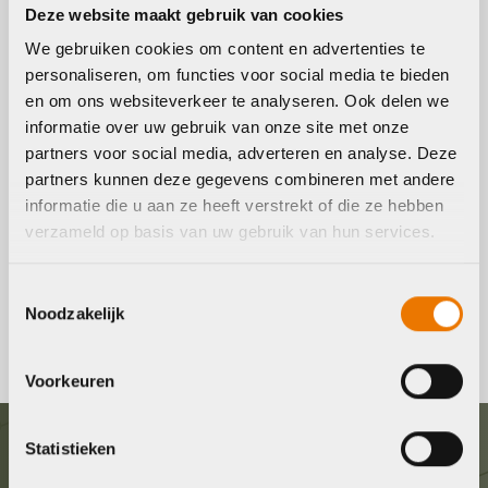
Deze website maakt gebruik van cookies
We gebruiken cookies om content en advertenties te
Elektrische Stadsfiets
personaliseren, om functies voor social media te bieden
kopen
en om ons websiteverkeer te analyseren. Ook delen we
informatie over uw gebruik van onze site met onze
Op zoek naar een nieuwe elektrische stadsfiets? Bekijk
partners voor social media, adverteren en analyse. Deze
online of in onze winkel het ruime assortiment elektrische
partners kunnen deze gegevens combineren met andere
stadsfietsen. Wilt u een proefrit maken? Geen probleem,
informatie die u aan ze heeft verstrekt of die ze hebben
verzameld op basis van uw gebruik van hun services.
maak via onze site direct een afspraak voor een proefrit.
Tevens krijgt u bij aankoop van een nieuwe fiets een
Toestemmingsselectie
Noodzakelijk
GRATIS Servicepakket.
Voorkeuren
Statistieken
Graag in contact komen?