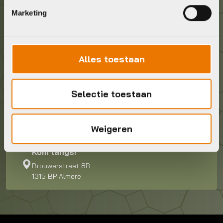
Marketing
Wij staan voor je klaar! Neem contact op via de
onderstaande gegevens.
Alles toestaan
Stuur ons een e-mail
info@bykestore.nl
Selectie toestaan
Geef ons een belletje
036 5304422
Weigeren
Kom langs!
Brouwerstraat 8B
1315 BP Almere