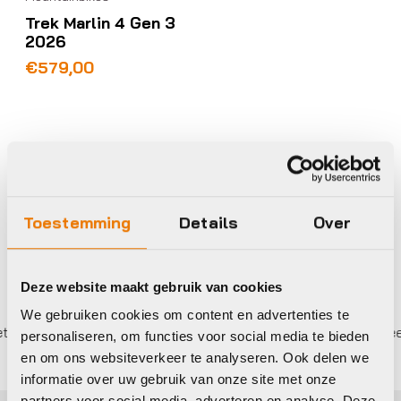
Trek Marlin 4 Gen 3
2026
€
579,00
Op voorraad in winkel
Toestemming
Details
Over
Deze website maakt gebruik van cookies
We gebruiken cookies om content en advertenties te
len,
0%
rente
Eigen werkplaats met gecertificeerd
personaliseren, om functies voor social media te bieden
en om ons websiteverkeer te analyseren. Ook delen we
informatie over uw gebruik van onze site met onze
partners voor social media, adverteren en analyse. Deze