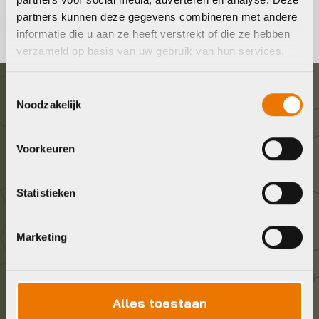
partners kunnen deze gegevens combineren met andere
informatie die u aan ze heeft verstrekt of die ze hebben
verzameld op basis van uw gebruik van hun services.
Toestemmingsselectie
Graag in contact komen?
Noodzakelijk
Wij staan voor je klaar! Neem contact op via de
Voorkeuren
onderstaande gegevens.
Statistieken
Stuur ons een e-mail
info@bykestore.nl
Marketing
Geef ons een belletje
036 5304422
Alles toestaan