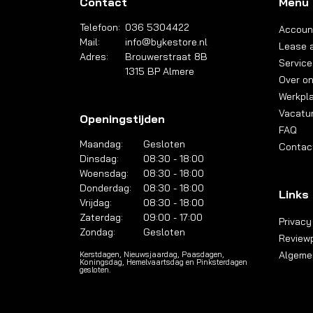
Contact
Menu
Telefoon:
036 5304422
Accoun
Mail:
info@bykestore.nl
Lease a
Adres:
Brouwerstraat 8B
Service
1315 BP Almere
Over o
Werkpl
Vacatu
Openingstijden
FAQ
Maandag:
Gesloten
Contac
Dinsdag:
08:30 - 18:00
Woensdag:
08:30 - 18:00
Donderdag:
08:30 - 18:00
Links
Vrijdag:
08:30 - 18:00
Zaterdag:
09:00 - 17:00
Privacy
Zondag:
Gesloten
Reviewp
Algeme
Kerstdagen, Nieuwsjaardag, Paasdagen,
Koningsdag, Hemelvaartsdag en Pinksterdagen
gesloten.