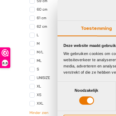
59 cm
60 cm
61 cm
62 cm
Toestemming
L
M
Deze website maakt gebruik
M/L
We gebruiken cookies om cont
websiteverkeer te analyseren
ML
8,8
media, adverteren en analys
S
verstrekt of die ze hebben v
UNISIZE
Toestemmingsselectie
XL
Noodzakelijk
XS
XXL
Minder zien