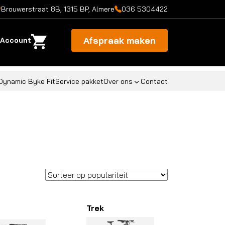
Brouwerstraat 8B, 1315 BP, Almere
036 5304422
Afspraak maken
Account
Dynamic Byke Fit
Service pakket
Over ons
Contact
Trek