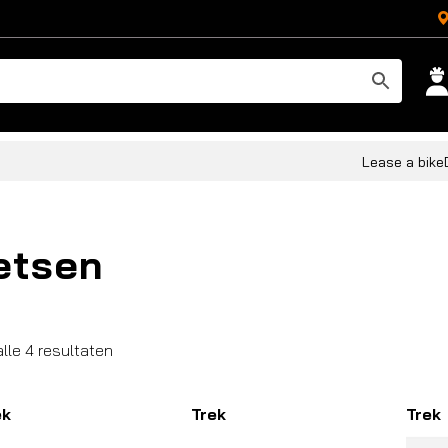
Lease a bike
etsen
Gesorteerd
alle 4 resultaten
op
populariteit
ek
Trek
Trek