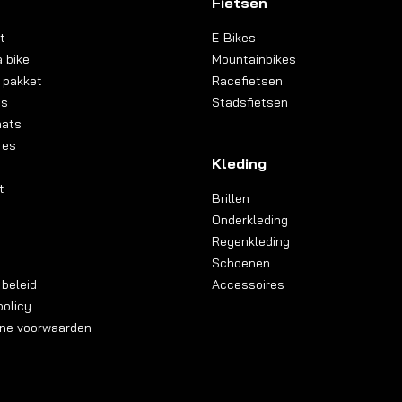
Fietsen
t
E-Bikes
 bike
Mountainbikes
 pakket
Racefietsen
ns
Stadsfietsen
aats
res
Kleding
t
Brillen
Onderkleding
Regenkleding
Schoenen
 beleid
Accessoires
olicy
ne voorwaarden