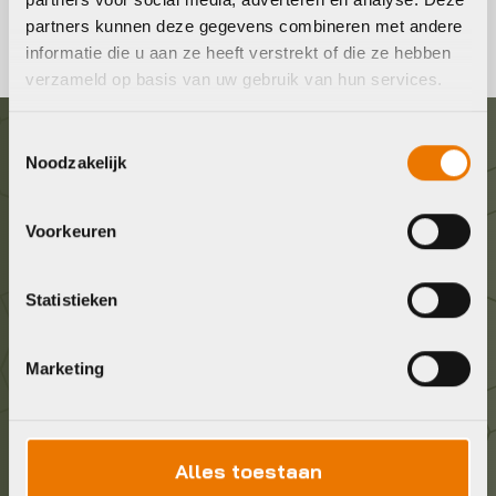
partners kunnen deze gegevens combineren met andere
informatie die u aan ze heeft verstrekt of die ze hebben
verzameld op basis van uw gebruik van hun services.
Toestemmingsselectie
Graag in contact komen?
Noodzakelijk
Wij staan voor je klaar! Neem contact op via de
Voorkeuren
onderstaande gegevens.
Statistieken
Stuur ons een e-mail
info@bykestore.nl
Marketing
Geef ons een belletje
036 5304422
Alles toestaan