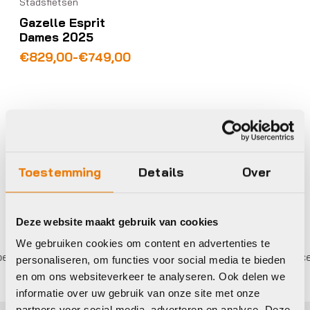
Stadsfietsen
Gazelle Esprit
Dames 2025
Prijsklasse:
€
829,00
-
€
749,00
€749,00
tot
€829,00
Op voorraad in winkel
Toestemming
Details
Over
Deze website maakt gebruik van cookies
We gebruiken cookies om content en advertenties te
alen,
0%
rente
Eigen werkplaats met gecertificeer
personaliseren, om functies voor social media te bieden
en om ons websiteverkeer te analyseren. Ook delen we
informatie over uw gebruik van onze site met onze
partners voor social media, adverteren en analyse. Deze